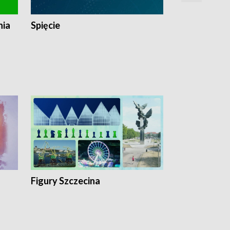
nia
Spięcie
Niedziałkow
Figury Szczecina