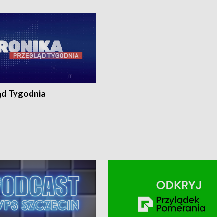
ronika@tvp.pl.
e-mail: kronika@tvp.pl.
ąd Tygodnia