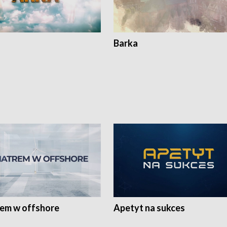
Barka
rem w offshore
Apetyt na sukces