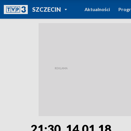
POWRÓT DO
SZCZECIN
Aktualności
Prog
TVP REGIONY
21:30, 14.01.18