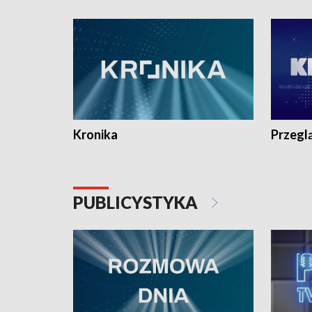
e-mail: kronika@tvp.pl.
e-mail: k
Kronika
Przegl
PUBLICYSTYKA