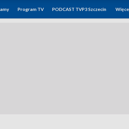
ramy
Program TV
PODCAST TVP3 Szczecin
Więce