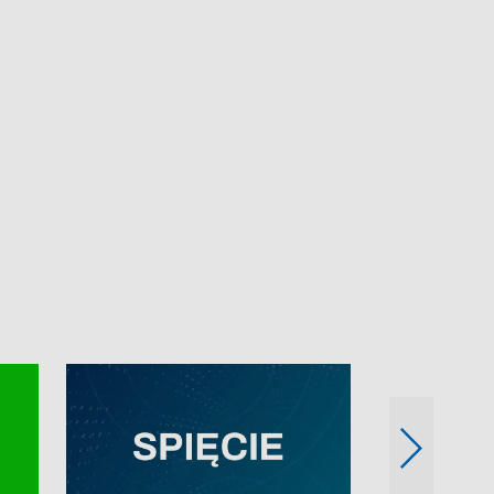
e-mail: kronika@tvp.pl.
e-mail: kronika@t