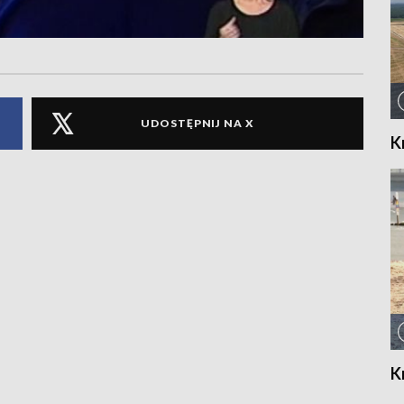
UDOSTĘPNIJ NA X
K
K