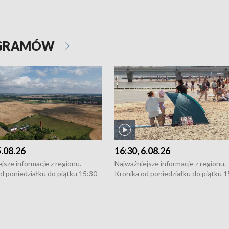
OGRAMÓW
5.08.26
16:30, 6.08.26
jsze informacje z regionu.
Najważniejsze informacje z regionu.
d poniedziałku do piątku 15:30
Kronika od poniedziałku do piątku 1
16:30 (+ rozmowa), 18:30, 21:30.
(flesz), 16:30 (+ rozmowa), 18:30, 21
y i święta 15:30 i 16:30
W weekendy i święta 15:30 i 16:30
8:30 i 21:30. Dziennikarze czekają
(flesz), 18:30 i 21:30. Dziennikarze c
a zgłoszenia: Szczecin - tel. 91-
na Państwa zgłoszenia: Szczecin - te
0, Koszalin - tel. 94-34-50-054,
4 8-10-400, Koszalin - tel. 94-34-50