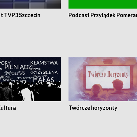
t TVP3 Szczecin
Podcast Przylądek Pomera
Kultura
Twórcze horyzonty