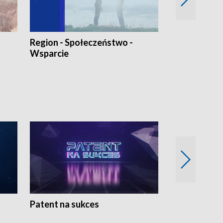
Region - Społeczeństwo -
Bez Barier
Wsparcie
Patent na sukces
Rolnictwo w 