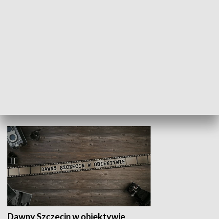
Z indeksem w ręku
Droga po suk
HISTORIA
Dawny Szczecin w obiektywie