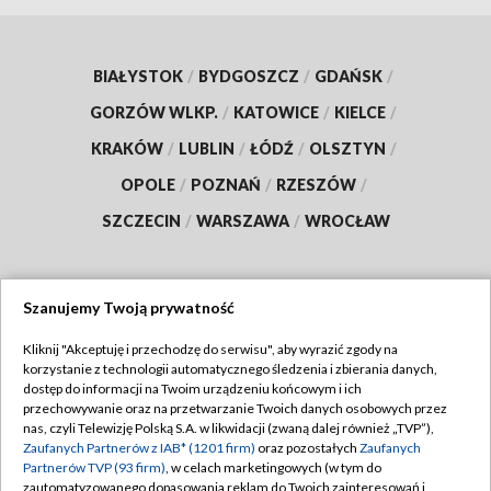
BIAŁYSTOK
/
BYDGOSZCZ
/
GDAŃSK
/
GORZÓW WLKP.
/
KATOWICE
/
KIELCE
/
KRAKÓW
/
LUBLIN
/
ŁÓDŹ
/
OLSZTYN
/
OPOLE
/
POZNAŃ
/
RZESZÓW
/
SZCZECIN
/
WARSZAWA
/
WROCŁAW
Szanujemy Twoją prywatność
Dołącz do nas:
Kliknij "Akceptuję i przechodzę do serwisu", aby wyrazić zgody na
korzystanie z technologii automatycznego śledzenia i zbierania danych,
TVP
dostęp do informacji na Twoim urządzeniu końcowym i ich
Abonament TVP
przechowywanie oraz na przetwarzanie Twoich danych osobowych przez
Regulamin TVP
nas, czyli Telewizję Polską S.A. w likwidacji (zwaną dalej również „TVP”),
Emisja w TVP
Polityka prywatności
Zaufanych Partnerów z IAB* (1201 firm)
oraz pozostałych
Zaufanych
Partnerów TVP (93 firm)
, w celach marketingowych (w tym do
Centrum informacji TVP
Moje zgody
zautomatyzowanego dopasowania reklam do Twoich zainteresowań i