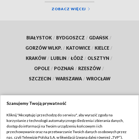
ZOBACZ WIĘCEJ
BIAŁYSTOK
/
BYDGOSZCZ
/
GDAŃSK
/
GORZÓW WLKP.
/
KATOWICE
/
KIELCE
/
KRAKÓW
/
LUBLIN
/
ŁÓDŹ
/
OLSZTYN
/
OPOLE
/
POZNAŃ
/
RZESZÓW
/
SZCZECIN
/
WARSZAWA
/
WROCŁAW
Szanujemy Twoją prywatność
Dołącz do nas:
Kliknij "Akceptuję i przechodzę do serwisu", aby wyrazić zgody na
korzystanie z technologii automatycznego śledzenia i zbierania danych,
TVP
dostęp do informacji na Twoim urządzeniu końcowym i ich
Abonament TVP
przechowywanie oraz na przetwarzanie Twoich danych osobowych przez
Regulamin TVP
nas, czyli Telewizję Polską S.A. w likwidacji (zwaną dalej również „TVP”),