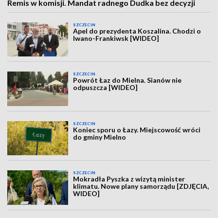
Remis w komisji. Mandat radnego Dudka bez decyzji
SZCZECIN
Apel do prezydenta Koszalina. Chodzi o
Iwano-Frankiwsk [WIDEO]
SZCZECIN
Powrót Łaz do Mielna. Sianów nie
odpuszcza [WIDEO]
SZCZECIN
Koniec sporu o Łazy. Miejscowość wróci
do gminy Mielno
SZCZECIN
Mokradła Pyszka z wizytą minister
klimatu. Nowe plany samorządu [ZDJĘCIA,
WIDEO]