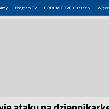
ramy
Program TV
PODCAST TVP3 Szczecin
Więce
ie ataku na dziennikark