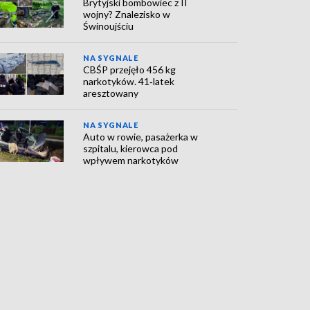
Brytyjski bombowiec z II
wojny? Znalezisko w
Świnoujściu
NA SYGNALE
CBŚP przejęło 456 kg
narkotyków. 41‑latek
aresztowany
NA SYGNALE
Auto w rowie, pasażerka w
szpitalu, kierowca pod
wpływem narkotyków