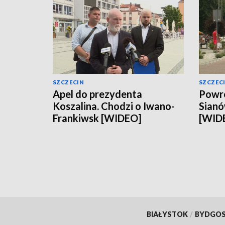
SZCZECIN
SZCZEC
Apel do prezydenta
Powró
Koszalina. Chodzi o Iwano-
Sianó
Frankiwsk [WIDEO]
[WID
BIAŁYSTOK
/
BYDGO