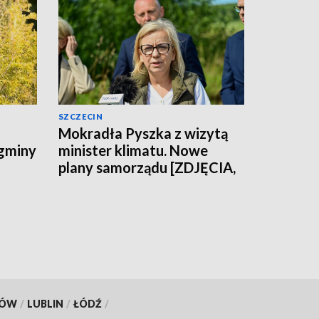
SZCZECIN
Mokradła Pyszka z wizytą
 gminy
minister klimatu. Nowe
plany samorządu [ZDJĘCIA,
WIDEO]
KÓW
/
LUBLIN
/
ŁÓDŹ
/