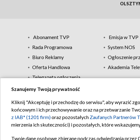
OLSZTY
Abonament TVP
Emisja w TVP
Rada Programowa
System NOS
Biuro Reklamy
Ogłoszenie pr
Oferta Handlowa
Akademia Tele
Telegazeta ogłoszenia
Szanujemy Twoją prywatność
Regulamin TVP
Kliknij "Akceptuję i przechodzę do serwisu", aby wyrazić zg
końcowym i ich przechowywanie oraz na przetwarzanie Twoich
z IAB* (1201 firm)
oraz pozostałych
Zaufanych Partnerów T
mierzenia ich skuteczności) i pozostałych, które wskazujemy
Twoje dane osobowe zbierane podczas odwiedzania przez 