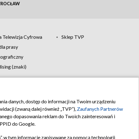
ROCŁAW
 Telewizja Cyfrowa
Sklep TVP
la prasy
tograficzny
sing (znaki)
klamy
Kontakt
rania danych, dostęp do informacji na Twoim urządzeniu
idacji (zwaną dalej również „TVP”),
Zaufanych Partnerów
anego dopasowania reklam do Twoich zainteresowań i
a PPID do Google.
”, w tym informacje zapisywane za pomocą technologii