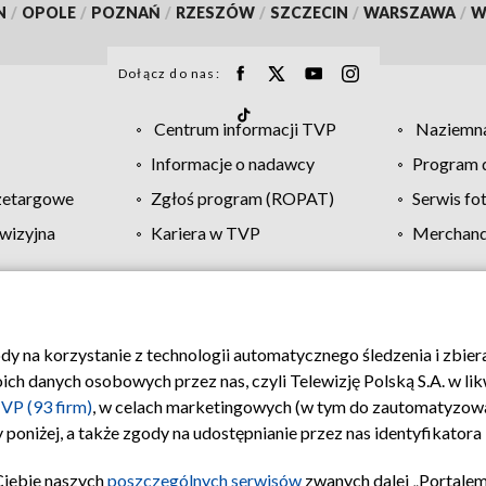
N
/
OPOLE
/
POZNAŃ
/
RZESZÓW
/
SZCZECIN
/
WARSZAWA
/
W
Dołącz do nas:
Centrum informacji TVP
Naziemna
Informacje o nadawcy
Program d
zetargowe
Zgłoś program (ROPAT)
Serwis fo
wizyjna
Kariera w TVP
Merchandi
Polityka prywatności
Moje zgody
Pomoc
Biuro re
ody na korzystanie z technologii automatycznego śledzenia i zbie
 danych osobowych przez nas, czyli Telewizję Polską S.A. w likw
VP (93 firm)
, w celach marketingowych (w tym do zautomatyzow
 poniżej, a także zgody na udostępnianie przez nas identyfikator
Ciebie naszych
poszczególnych serwisów
zwanych dalej „Portalem