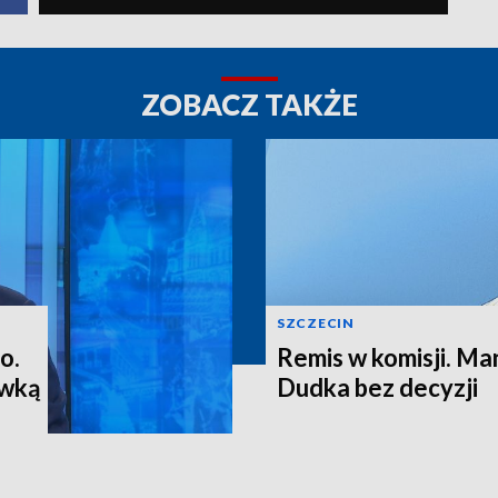
ZOBACZ TAKŻE
SZCZECIN
o.
Remis w komisji. M
ewką
Dudka bez decyzji