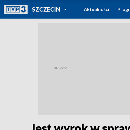
POWRÓT DO
SZCZECIN
Aktualności
Prog
TVP REGIONY
Jest wyrok w spraw