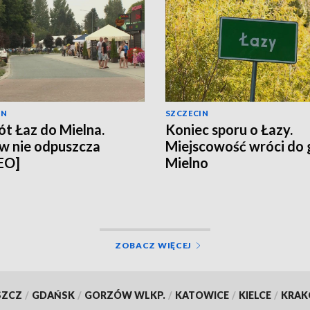
IN
SZCZECIN
t Łaz do Mielna.
Koniec sporu o Łazy.
w nie odpuszcza
Miejscowość wróci do
EO]
Mielno
ZOBACZ WIĘCEJ
SZCZ
/
GDAŃSK
/
GORZÓW WLKP.
/
KATOWICE
/
KIELCE
/
KRA