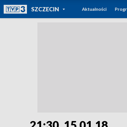
POWRÓT DO
SZCZECIN
Aktualności
Prog
TVP REGIONY
21:30, 15.01.18