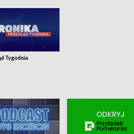
ronika@tvp.pl.
e-mail: kronika@tvp.pl.
ąd Tygodnia