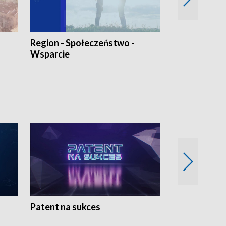
Region - Społeczeństwo -
Bez Barier
Wsparcie
Patent na sukces
Rolnictwo w 