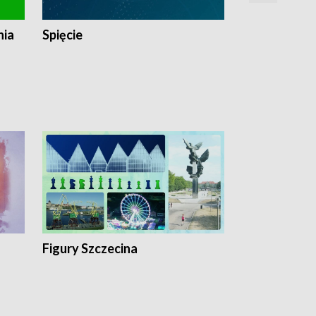
nia
Spięcie
Niedziałkow
Figury Szczecina