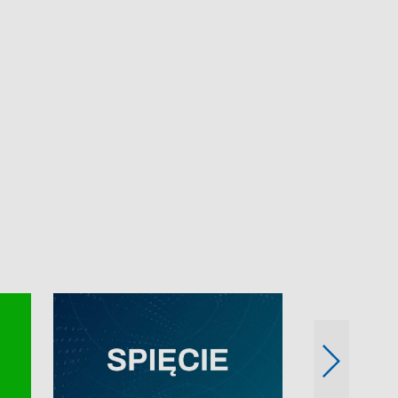
e-mail: kronika@tvp.pl.
e-mail: kronika@t