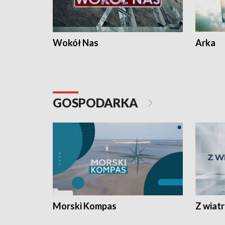
Wokół Nas
Arka
GOSPODARKA
Morski Kompas
Z wiat