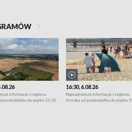
OGRAMÓW
5.08.26
16:30, 6.08.26
jsze informacje z regionu.
Najważniejsze informacje z regionu.
d poniedziałku do piątku 15:30
Kronika od poniedziałku do piątku 1
16:30 (+ rozmowa), 18:30, 21:30.
(flesz), 16:30 (+ rozmowa), 18:30, 21
y i święta 15:30 i 16:30
W weekendy i święta 15:30 i 16:30
8:30 i 21:30. Dziennikarze czekają
(flesz), 18:30 i 21:30. Dziennikarze c
a zgłoszenia: Szczecin - tel. 91-
na Państwa zgłoszenia: Szczecin - te
0, Koszalin - tel. 94-34-50-054,
4 8-10-400, Koszalin - tel. 94-34-50