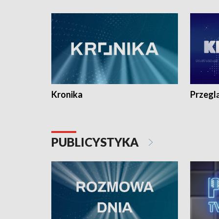
e-mail: kronika@tvp.pl.
e-mail: k
Kronika
Przegl
PUBLICYSTYKA