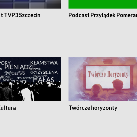
t TVP3 Szczecin
Podcast Przylądek Pomera
Kultura
Twórcze horyzonty