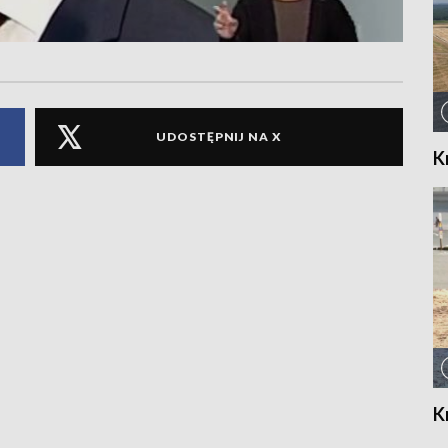
UDOSTĘPNIJ NA X
K
K