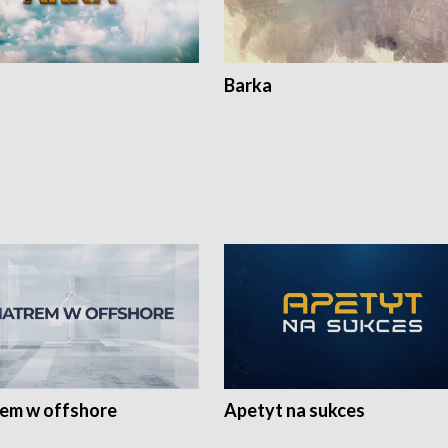
Barka
rem w offshore
Apetyt na sukces