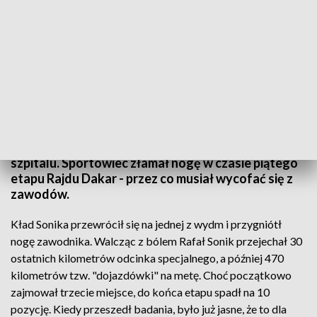
fot. arch.
Rafał Sonik będzie dziś operowany w szczecińskim
szpitalu. Sportowiec złamał nogę w czasie piątego
etapu Rajdu Dakar - przez co musiał wycofać się z
zawodów.
Kład Sonika przewrócił się na jednej z wydm i przygniótł
nogę zawodnika. Walcząc z bólem Rafał Sonik przejechał 30
ostatnich kilometrów odcinka specjalnego, a później 470
kilometrów tzw. "dojazdówki" na metę. Choć początkowo
zajmował trzecie miejsce, do końca etapu spadł na 10
pozycję. Kiedy przeszedł badania, było już jasne, że to dla