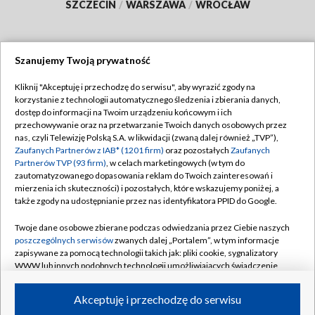
SZCZECIN
/
WARSZAWA
/
WROCŁAW
Szanujemy Twoją prywatność
Dołącz do nas:
Kliknij "Akceptuję i przechodzę do serwisu", aby wyrazić zgody na
korzystanie z technologii automatycznego śledzenia i zbierania danych,
TVP
dostęp do informacji na Twoim urządzeniu końcowym i ich
Abonament TVP
przechowywanie oraz na przetwarzanie Twoich danych osobowych przez
Regulamin TVP
nas, czyli Telewizję Polską S.A. w likwidacji (zwaną dalej również „TVP”),
Emisja w TVP
Polityka prywatności
Zaufanych Partnerów z IAB* (1201 firm)
oraz pozostałych
Zaufanych
Partnerów TVP (93 firm)
, w celach marketingowych (w tym do
Centrum informacji TVP
Moje zgody
zautomatyzowanego dopasowania reklam do Twoich zainteresowań i
mierzenia ich skuteczności) i pozostałych, które wskazujemy poniżej, a
Naziemna Telewizja Cyfrowa
Pomoc
także zgody na udostępnianie przez nas identyfikatora PPID do Google.
Sklep TVP
Biuro reklamy
Twoje dane osobowe zbierane podczas odwiedzania przez Ciebie naszych
Rada Programowa
Kontakt
poszczególnych serwisów
zwanych dalej „Portalem”, w tym informacje
zapisywane za pomocą technologii takich jak: pliki cookie, sygnalizatory
System NOS
WWW lub innych podobnych technologii umożliwiających świadczenie
dopasowanych i bezpiecznych usług, personalizację treści oraz reklam,
Informacje o nadawcy
Kanały
udostępnianie funkcji mediów społecznościowych oraz analizowanie
Akceptuję i przechodzę do serwisu
ruchu w Internecie.
Program dla prasy