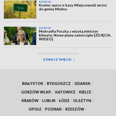
SZCZECIN
Koniec sporu o Łazy. Miejscowość wróci
do gminy Mielno
SZCZECIN
Mokradła Pyszka z wizytą minister
klimatu. Nowe plany samorządu [ZDJĘCIA,
WIDEO]
ZOBACZ WIĘCEJ
BIAŁYSTOK
/
BYDGOSZCZ
/
GDAŃSK
/
GORZÓW WLKP.
/
KATOWICE
/
KIELCE
/
KRAKÓW
/
LUBLIN
/
ŁÓDŹ
/
OLSZTYN
/
OPOLE
/
POZNAŃ
/
RZESZÓW
/