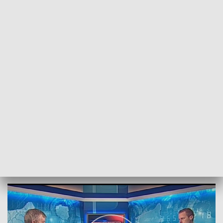
POWRÓT DO
SZCZECIN
TVP REGIONY
Rozmowa z Michałem Jachem
2018-01-16
kb