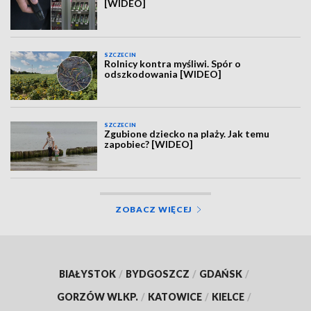
[WIDEO]
SZCZECIN
Rolnicy kontra myśliwi. Spór o
odszkodowania [WIDEO]
SZCZECIN
Zgubione dziecko na plaży. Jak temu
zapobiec? [WIDEO]
ZOBACZ WIĘCEJ
BIAŁYSTOK
/
BYDGOSZCZ
/
GDAŃSK
/
GORZÓW WLKP.
/
KATOWICE
/
KIELCE
/