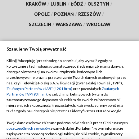
KRAKÓW
/
LUBLIN
/
ŁÓDŹ
/
OLSZTYN
/
OPOLE
/
POZNAŃ
/
RZESZÓW
/
SZCZECIN
/
WARSZAWA
/
WROCŁAW
Szanujemy Twoją prywatność
Dołącz do nas:
Kliknij "Akceptuję i przechodzę do serwisu", aby wyrazić zgody na
korzystanie z technologii automatycznego śledzenia i zbierania danych,
TVP
dostęp do informacji na Twoim urządzeniu końcowym i ich
Abonament TVP
przechowywanie oraz na przetwarzanie Twoich danych osobowych przez
Regulamin TVP
nas, czyli Telewizję Polską S.A. w likwidacji (zwaną dalej również „TVP”),
Emisja w TVP
Polityka prywatności
Zaufanych Partnerów z IAB* (1201 firm)
oraz pozostałych
Zaufanych
Partnerów TVP (93 firm)
, w celach marketingowych (w tym do
Centrum informacji TVP
Moje zgody
zautomatyzowanego dopasowania reklam do Twoich zainteresowań i
mierzenia ich skuteczności) i pozostałych, które wskazujemy poniżej, a
Naziemna Telewizja Cyfrowa
Pomoc
także zgody na udostępnianie przez nas identyfikatora PPID do Google.
Sklep TVP
Biuro reklamy
Twoje dane osobowe zbierane podczas odwiedzania przez Ciebie naszych
Rada Programowa
Kontakt
poszczególnych serwisów
zwanych dalej „Portalem”, w tym informacje
zapisywane za pomocą technologii takich jak: pliki cookie, sygnalizatory
System NOS