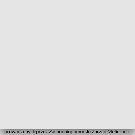
TVP3 Szczecin
Prokuratura Krajowa przedstawiła zarzuty
kolejnym 5 osobom w aferze melioracyjnej. W
ramach tego śledztwa już do 61 wzrosła liczba
podejrzanych. <br/><br/> <b>Więcej w Kronice
Obrazie Dnia o 17:30 i Kronice o 18:30. </b>
Śledztwo w sprawie afery melioracyjnej trwa od czerwca
2013 roku. Dotyczy nieprawidłowości przy realizacji co
najmniej 105 inwestycji o wartości kilkuset milionów złotych,
prowadzonych przez Zachodniopomorski Zarząd Melioracji