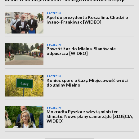
SZCZECIN
Apel do prezydenta Koszalina. Chodzi o
Iwano-Frankiwsk [WIDEO]
SZCZECIN
Powrót Łaz do Mielna. Sianów nie
odpuszcza [WIDEO]
SZCZECIN
Koniec sporu o Łazy. Miejscowość wróci
do gminy Mielno
SZCZECIN
Mokradła Pyszka z wizytą minister
klimatu. Nowe plany samorządu [ZDJĘCIA,
WIDEO]