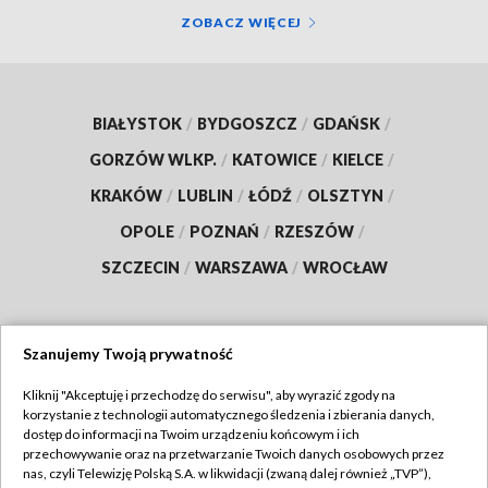
ZOBACZ WIĘCEJ
BIAŁYSTOK
/
BYDGOSZCZ
/
GDAŃSK
/
GORZÓW WLKP.
/
KATOWICE
/
KIELCE
/
KRAKÓW
/
LUBLIN
/
ŁÓDŹ
/
OLSZTYN
/
OPOLE
/
POZNAŃ
/
RZESZÓW
/
SZCZECIN
/
WARSZAWA
/
WROCŁAW
Szanujemy Twoją prywatność
Dołącz do nas:
Kliknij "Akceptuję i przechodzę do serwisu", aby wyrazić zgody na
korzystanie z technologii automatycznego śledzenia i zbierania danych,
TVP
dostęp do informacji na Twoim urządzeniu końcowym i ich
Abonament TVP
przechowywanie oraz na przetwarzanie Twoich danych osobowych przez
Regulamin TVP
nas, czyli Telewizję Polską S.A. w likwidacji (zwaną dalej również „TVP”),