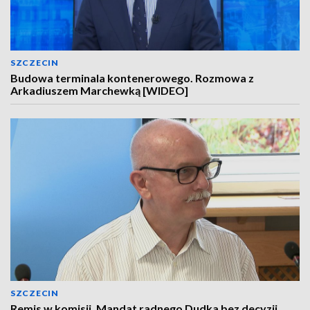
SZCZECIN
Budowa terminala kontenerowego. Rozmowa z
Arkadiuszem Marchewką [WIDEO]
SZCZECIN
Remis w komisji. Mandat radnego Dudka bez decyzji