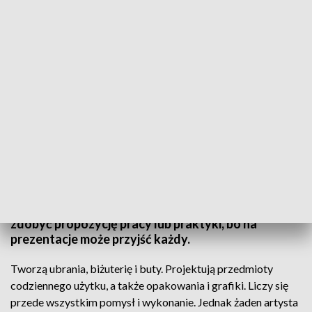
fot. TVP3 SZCZECIN
W Kołobrzegu swoimi pracami chwalą się
debiutujący artyści, a w Akademii Sztuki - studenci
wzornictwa. Trwa przegląd prac semestralnych - to
dla młodych artystów szansa na ocenę, a także by
zdobyć propozycję pracy lub praktyki, bo na
prezentacje może przyjść każdy.
Tworzą ubrania, biżuterię i buty. Projektują przedmioty
codziennego użytku, a także opakowania i grafiki. Liczy się
przede wszystkim pomysł i wykonanie. Jednak żaden artysta