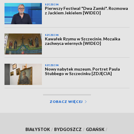
SZCZECIN
Pierwszy Festiwal "Dwa Zamki". Rozmowa
z Jackiem Jekielem [WIDEO]
SZCZECIN
Kawałek Rzymu w Szczecinie. Mozaika
zachwyca wiernych [WIDEO]
SZCZECIN
Nowy nabytek muzeum. Portret Paula
Stubbego w Szczecinku [ZDJĘCIA]
ZOBACZ WIĘCEJ
BIAŁYSTOK
/
BYDGOSZCZ
/
GDAŃSK
/