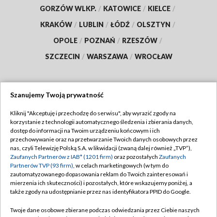
GORZÓW WLKP.
/
KATOWICE
/
KIELCE
/
KRAKÓW
/
LUBLIN
/
ŁÓDŹ
/
OLSZTYN
/
OPOLE
/
POZNAŃ
/
RZESZÓW
/
SZCZECIN
/
WARSZAWA
/
WROCŁAW
Szanujemy Twoją prywatność
Dołącz do nas:
Kliknij "Akceptuję i przechodzę do serwisu", aby wyrazić zgody na
korzystanie z technologii automatycznego śledzenia i zbierania danych,
TVP
dostęp do informacji na Twoim urządzeniu końcowym i ich
Abonament TVP
przechowywanie oraz na przetwarzanie Twoich danych osobowych przez
Regulamin TVP
nas, czyli Telewizję Polską S.A. w likwidacji (zwaną dalej również „TVP”),
Emisja w TVP
Polityka prywatności
Zaufanych Partnerów z IAB* (1201 firm)
oraz pozostałych
Zaufanych
Partnerów TVP (93 firm)
, w celach marketingowych (w tym do
Centrum informacji TVP
Moje zgody
zautomatyzowanego dopasowania reklam do Twoich zainteresowań i
mierzenia ich skuteczności) i pozostałych, które wskazujemy poniżej, a
Naziemna Telewizja Cyfrowa
Pomoc
także zgody na udostępnianie przez nas identyfikatora PPID do Google.
Sklep TVP
Biuro reklamy
Twoje dane osobowe zbierane podczas odwiedzania przez Ciebie naszych