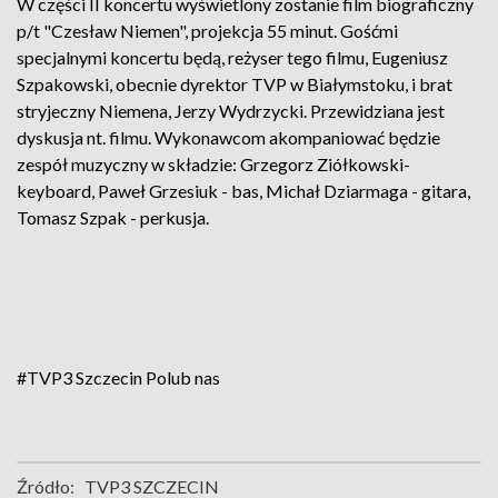
W części II koncertu wyświetlony zostanie film biograficzny
p/t "Czesław Niemen", projekcja 55 minut. Gośćmi
specjalnymi koncertu będą, reżyser tego filmu, Eugeniusz
Szpakowski, obecnie dyrektor TVP w Białymstoku, i brat
stryjeczny Niemena, Jerzy Wydrzycki. Przewidziana jest
dyskusja nt. filmu. Wykonawcom akompaniować będzie
zespół muzyczny w składzie: Grzegorz Ziółkowski-
keyboard, Paweł Grzesiuk - bas, Michał Dziarmaga - gitara,
Tomasz Szpak - perkusja.
#TVP3 Szczecin
Polub nas
Źródło:
TVP3 SZCZECIN