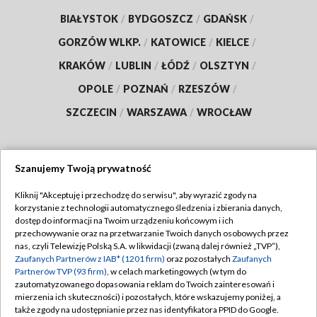
BIAŁYSTOK
/
BYDGOSZCZ
/
GDAŃSK
/
GORZÓW WLKP.
/
KATOWICE
/
KIELCE
/
KRAKÓW
/
LUBLIN
/
ŁÓDŹ
/
OLSZTYN
/
OPOLE
/
POZNAŃ
/
RZESZÓW
/
SZCZECIN
/
WARSZAWA
/
WROCŁAW
Szanujemy Twoją prywatność
Dołącz do nas:
Kliknij "Akceptuję i przechodzę do serwisu", aby wyrazić zgody na
korzystanie z technologii automatycznego śledzenia i zbierania danych,
TVP
dostęp do informacji na Twoim urządzeniu końcowym i ich
Abonament TVP
przechowywanie oraz na przetwarzanie Twoich danych osobowych przez
Regulamin TVP
nas, czyli Telewizję Polską S.A. w likwidacji (zwaną dalej również „TVP”),
Emisja w TVP
Polityka prywatności
Zaufanych Partnerów z IAB* (1201 firm)
oraz pozostałych
Zaufanych
Partnerów TVP (93 firm)
, w celach marketingowych (w tym do
Centrum informacji TVP
Moje zgody
zautomatyzowanego dopasowania reklam do Twoich zainteresowań i
mierzenia ich skuteczności) i pozostałych, które wskazujemy poniżej, a
Naziemna Telewizja Cyfrowa
Pomoc
także zgody na udostępnianie przez nas identyfikatora PPID do Google.