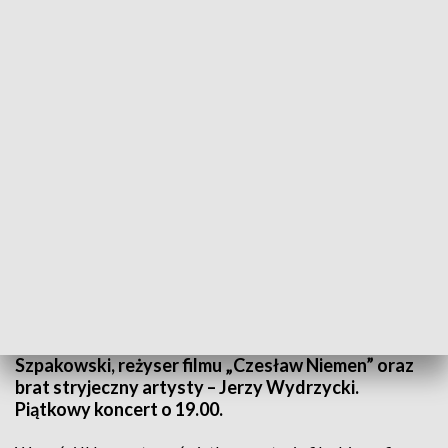
fot. mat. organizatora
W najbliższy piątek w Domu Kultury Słowianin w 14.
rocznicę śmierci Czesława Niemena będzie można
usłyszeć kilkanaście piosenek artysty w wykonaniu
- Chóru Concertino pod dyrekcją Małgorzaty
Kowalik, Barbary Włodarczyk, Wojtka Rapy i
innych. Gośćmi specjalnymi będą Eugeniusz
Szpakowski, reżyser filmu „Czesław Niemen” oraz
brat stryjeczny artysty – Jerzy Wydrzycki.
Piątkowy koncert o 19.00.