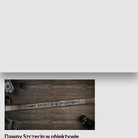
Z indeksem w ręku
Droga po suk
HISTORIA
Dawny Szczecin w obiektywie