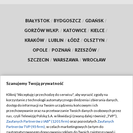
BIAŁYSTOK
/
BYDGOSZCZ
/
GDAŃSK
/
GORZÓW WLKP.
/
KATOWICE
/
KIELCE
/
KRAKÓW
/
LUBLIN
/
ŁÓDŹ
/
OLSZTYN
/
OPOLE
/
POZNAŃ
/
RZESZÓW
/
SZCZECIN
/
WARSZAWA
/
WROCŁAW
Szanujemy Twoją prywatność
Dołącz do nas:
Kliknij "Akceptuję i przechodzę do serwisu", aby wyrazić zgody na
korzystanie z technologii automatycznego śledzenia i zbierania danych,
TVP
dostęp do informacji na Twoim urządzeniu końcowym i ich
Abonament TVP
przechowywanie oraz na przetwarzanie Twoich danych osobowych przez
Regulamin TVP
nas, czyli Telewizję Polską S.A. w likwidacji (zwaną dalej również „TVP”),
Emisja w TVP
Polityka prywatności
Zaufanych Partnerów z IAB* (1201 firm)
oraz pozostałych
Zaufanych
Partnerów TVP (93 firm)
, w celach marketingowych (w tym do
Centrum informacji TVP
Moje zgody
zautomatyzowanego dopasowania reklam do Twoich zainteresowań i