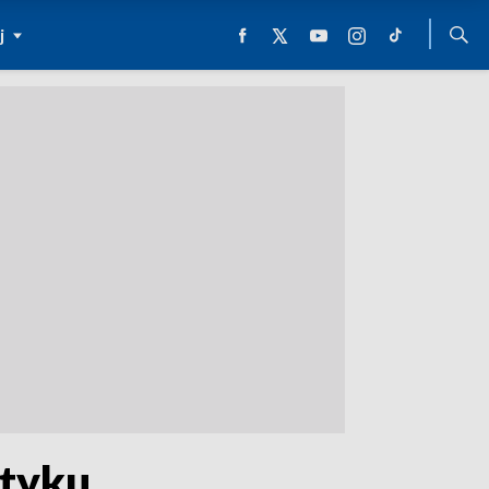
j
łtyku