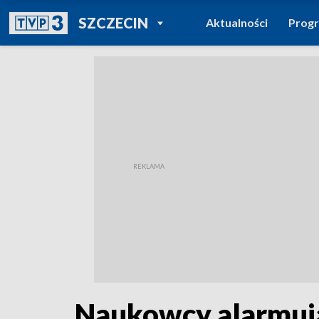
POWRÓT DO
SZCZECIN
Aktualności
Prog
TVP REGIONY
Naukowcy alarmują