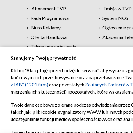
Abonament TVP
Emisja w TVP
Rada Programowa
System NOS
Biuro Reklamy
Ogłoszenie pr
Oferta Handlowa
Akademia Tele
Telegazeta ogłoszenia
Szanujemy Twoją prywatność
Regulamin TVP
Kliknij "Akceptuję i przechodzę do serwisu", aby wyrazić zg
końcowym i ich przechowywanie oraz na przetwarzanie Twoich
z IAB* (1201 firm)
oraz pozostałych
Zaufanych Partnerów T
mierzenia ich skuteczności) i pozostałych, które wskazujemy
Twoje dane osobowe zbierane podczas odwiedzania przez 
takich jak: pliki cookie, sygnalizatory WWW lub innych pod
udostępnianie funkcji mediów społecznościowych oraz anali
Twoje dane osobowe zbierane podczas odwiedzania przez 