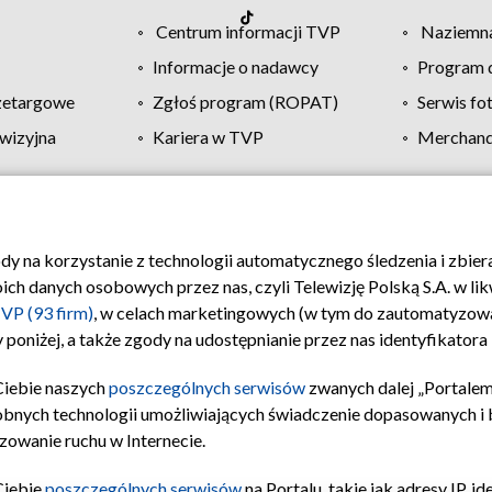
Centrum informacji TVP
Naziemna
Informacje o nadawcy
Program d
zetargowe
Zgłoś program (ROPAT)
Serwis fo
wizyjna
Kariera w TVP
Merchandi
Polityka prywatności
Moje zgody
Pomoc
Biuro re
ody na korzystanie z technologii automatycznego śledzenia i zbie
 danych osobowych przez nas, czyli Telewizję Polską S.A. w likw
VP (93 firm)
, w celach marketingowych (w tym do zautomatyzow
 poniżej, a także zgody na udostępnianie przez nas identyfikator
Ciebie naszych
poszczególnych serwisów
zwanych dalej „Portalem
obnych technologii umożliwiających świadczenie dopasowanych i be
zowanie ruchu w Internecie.
Ciebie
poszczególnych serwisów
na Portalu, takie jak adresy IP, 