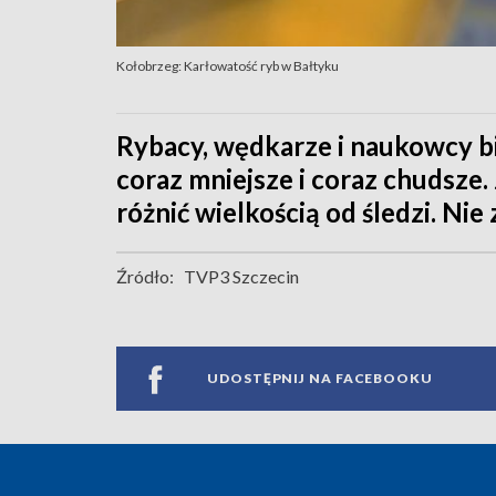
Kołobrzeg: Karłowatość ryb w Bałtyku
Rybacy, wędkarze i naukowcy bi
coraz mniejsze i coraz chudsze. J
różnić wielkością od śledzi. Nie
Źródło:
TVP3 Szczecin
UDOSTĘPNIJ NA FACEBOOKU