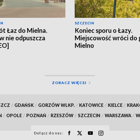
IN
SZCZECIN
t Łaz do Mielna.
Koniec sporu o Łazy.
w nie odpuszcza
Miejscowość wróci do
EO]
Mielno
ZOBACZ WIĘCEJ
SZCZ
/
GDAŃSK
/
GORZÓW WLKP.
/
KATOWICE
/
KIELCE
/
KRA
N
/
OPOLE
/
POZNAŃ
/
RZESZÓW
/
SZCZECIN
/
WARSZAWA
/
W
Dołącz do nas: