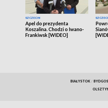
SZCZECIN
SZCZEC
Apel do prezydenta
Powró
Koszalina. Chodzi o Iwano-
Sianó
Frankiwsk [WIDEO]
[WID
BIAŁYSTOK
/
BYDGO
OLSZTY