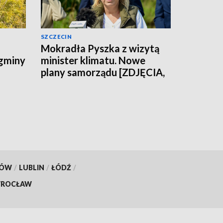
SZCZECIN
Mokradła Pyszka z wizytą
 gminy
minister klimatu. Nowe
plany samorządu [ZDJĘCIA,
WIDEO]
KÓW
/
LUBLIN
/
ŁÓDŹ
/
ROCŁAW