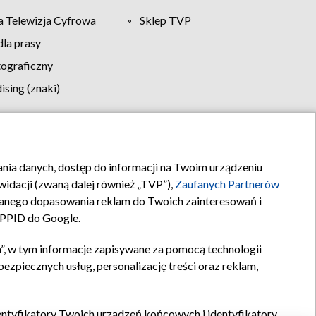
 Telewizja Cyfrowa
Sklep TVP
la prasy
tograficzny
sing (znaki)
klamy
Kontakt
rania danych, dostęp do informacji na Twoim urządzeniu
idacji (zwaną dalej również „TVP”),
Zaufanych Partnerów
anego dopasowania reklam do Twoich zainteresowań i
a PPID do Google.
”, w tym informacje zapisywane za pomocą technologii
zpiecznych usług, personalizację treści oraz reklam,
identyfikatory Twoich urządzeń końcowych i identyfikatory