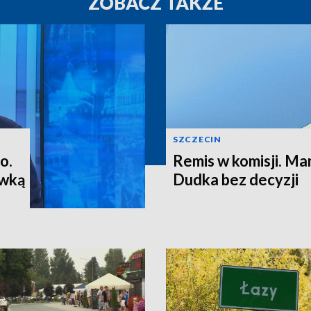
ZOBACZ TAKŻE
SZCZECIN
o.
Remis w komisji. M
ewką
Dudka bez decyzji