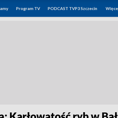
ramy
Program TV
PODCAST TVP3 Szczecin
Więce
: Karłowatość ryb w Ba