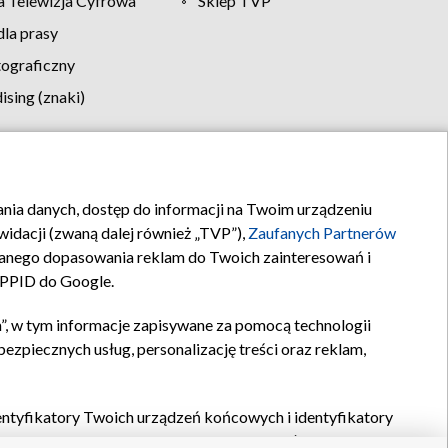
 Telewizja Cyfrowa
Sklep TVP
la prasy
tograficzny
sing (znaki)
klamy
Kontakt
rania danych, dostęp do informacji na Twoim urządzeniu
idacji (zwaną dalej również „TVP”),
Zaufanych Partnerów
anego dopasowania reklam do Twoich zainteresowań i
a PPID do Google.
”, w tym informacje zapisywane za pomocą technologii
zpiecznych usług, personalizację treści oraz reklam,
identyfikatory Twoich urządzeń końcowych i identyfikatory
P,
Zaufanych Partnerów z IAB
oraz pozostałych
Zaufanych