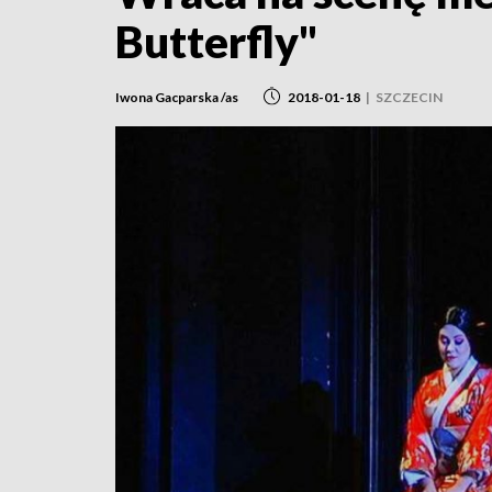
Butterfly"
Iwona Gacparska /as
2018-01-18
|
SZCZECIN