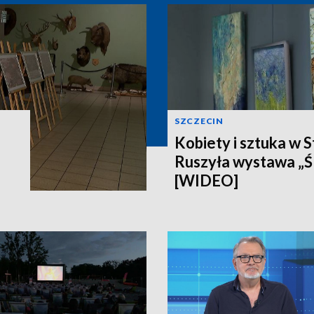
SZCZECIN
Kobiety i sztuka w S
Ruszyła wystawa „Ś
[WIDEO]