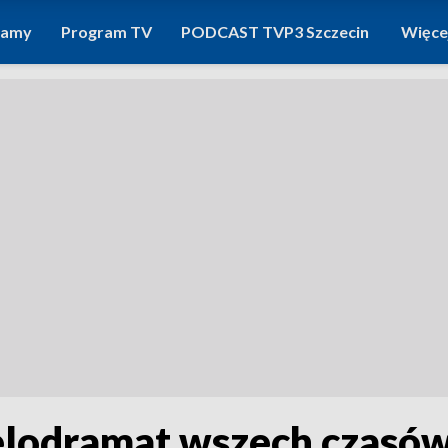
ramy
Program TV
PODCAST TVP3 Szczecin
Więce
elodramat wszech czasó