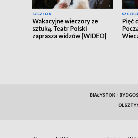
SZCZECIN
SZCZEC
Wakacyjne wieczory ze
Pięć 
sztuką. Teatr Polski
Począ
zaprasza widzów [WIDEO]
Wiec
BIAŁYSTOK
/
BYDGO
OLSZTY