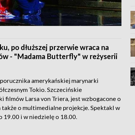
u, po dłuższej przerwie wraca na
w - "Madama Butterfly" w reżyserii
i porucznika amerykańskiej marynarki
ółczesnym Tokio. Szczecińskie
i filmów Larsa von Triera, jest wzbogacone o
 a także o multimedialne projekcje. Spektakl w
 19.00 i w niedzielę o 18.00.