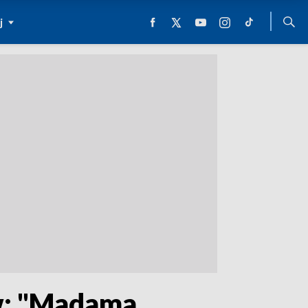
j
w: "Madama