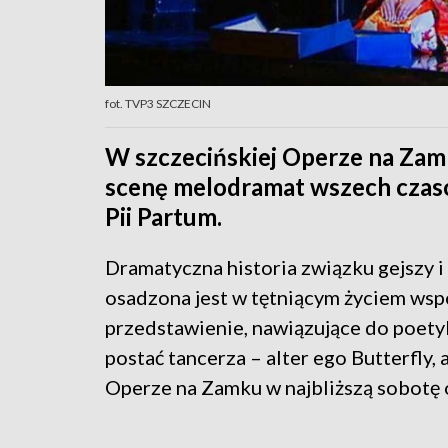
fot. TVP3 SZCZECIN
W szczecińskiej Operze na Zamk
scenę melodramat wszech czasó
Pii Partum.
Dramatyczna historia związku gejszy 
osadzona jest w tętniącym życiem wsp
przedstawienie, nawiązujące do poetyk
postać tancerza – alter ego Butterfly,
Operze na Zamku w najbliższą sobotę o