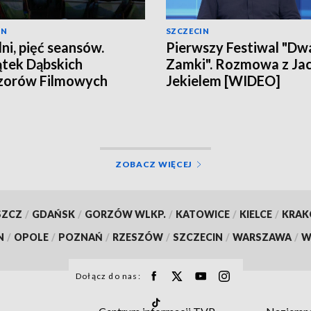
IN
SZCZECIN
dni, pięć seansów.
Pierwszy Festiwal "Dw
tek Dąbskich
Zamki". Rozmowa z Ja
zorów Filmowych
Jekielem [WIDEO]
ZOBACZ WIĘCEJ
SZCZ
/
GDAŃSK
/
GORZÓW WLKP.
/
KATOWICE
/
KIELCE
/
KRA
N
/
OPOLE
/
POZNAŃ
/
RZESZÓW
/
SZCZECIN
/
WARSZAWA
/
W
Dołącz do nas: