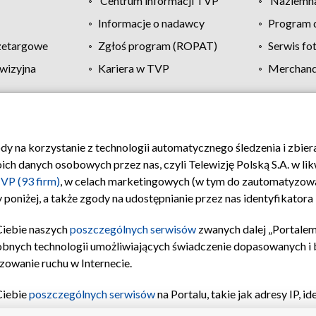
Centrum informacji TVP
Naziemna
Informacje o nadawcy
Program d
zetargowe
Zgłoś program (ROPAT)
Serwis fo
wizyjna
Kariera w TVP
Merchandi
Polityka prywatności
Moje zgody
Pomoc
Biuro re
ody na korzystanie z technologii automatycznego śledzenia i zbie
 danych osobowych przez nas, czyli Telewizję Polską S.A. w likw
VP (93 firm)
, w celach marketingowych (w tym do zautomatyzow
 poniżej, a także zgody na udostępnianie przez nas identyfikator
Ciebie naszych
poszczególnych serwisów
zwanych dalej „Portalem
obnych technologii umożliwiających świadczenie dopasowanych i be
zowanie ruchu w Internecie.
Ciebie
poszczególnych serwisów
na Portalu, takie jak adresy IP, 
sach Portalu czy historia odwiedzin będą przetwarzane przez TV