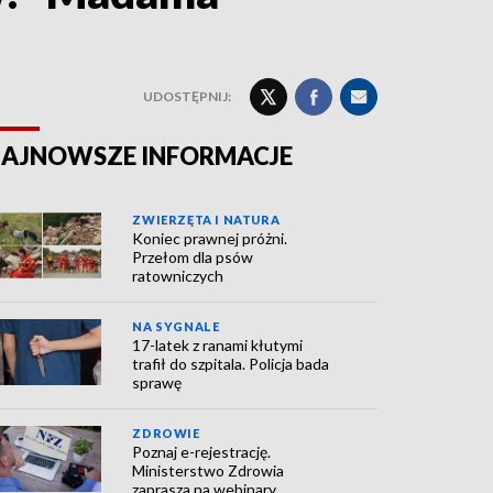
UDOSTĘPNIJ:
AJNOWSZE INFORMACJE
ZWIERZĘTA I NATURA
Koniec prawnej próżni.
Przełom dla psów
ratowniczych
NA SYGNALE
17-latek z ranami kłutymi
trafił do szpitala. Policja bada
sprawę
ZDROWIE
Poznaj e-rejestrację.
Ministerstwo Zdrowia
zaprasza na webinary