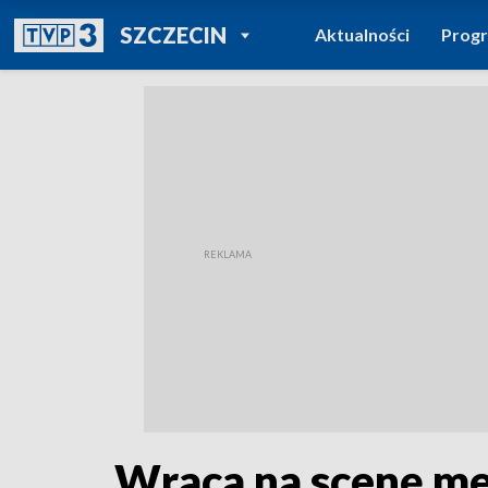
POWRÓT DO
SZCZECIN
Aktualności
Prog
TVP REGIONY
Wraca na scenę m