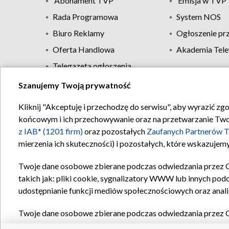
Abonament TVP
Emisja w TVP
Rada Programowa
System NOS
Biuro Reklamy
Ogłoszenie pr
Oferta Handlowa
Akademia Tele
Telegazeta ogłoszenia
Szanujemy Twoją prywatność
Regulamin TVP
Kliknij "Akceptuję i przechodzę do serwisu", aby wyrazić zg
końcowym i ich przechowywanie oraz na przetwarzanie Twoich
z IAB* (1201 firm)
oraz pozostałych
Zaufanych Partnerów T
mierzenia ich skuteczności) i pozostałych, które wskazujemy
Twoje dane osobowe zbierane podczas odwiedzania przez 
takich jak: pliki cookie, sygnalizatory WWW lub innych pod
udostępnianie funkcji mediów społecznościowych oraz anali
Twoje dane osobowe zbierane podczas odwiedzania przez 
plików cookie, informacje o Twoich wyszukiwaniach w serwi