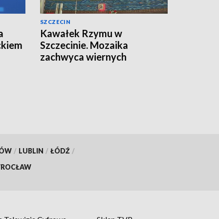
SZCZECIN
a
Kawałek Rzymu w
ckiem
Szczecinie. Mozaika
zachwyca wiernych
[WIDEO]
KÓW
/
LUBLIN
/
ŁÓDŹ
/
ROCŁAW