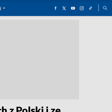
j
 z Polski i ze