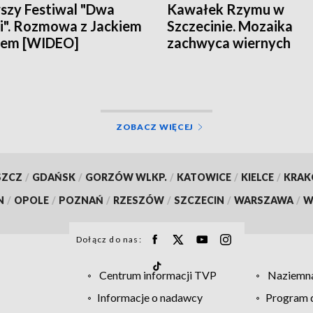
szy Festiwal "Dwa
Kawałek Rzymu w
". Rozmowa z Jackiem
Szczecinie. Mozaika
lem [WIDEO]
zachwyca wiernych
[WIDEO]
ZOBACZ WIĘCEJ
SZCZ
/
GDAŃSK
/
GORZÓW WLKP.
/
KATOWICE
/
KIELCE
/
KRA
N
/
OPOLE
/
POZNAŃ
/
RZESZÓW
/
SZCZECIN
/
WARSZAWA
/
W
Dołącz do nas:
Centrum informacji TVP
Naziemna
Informacje o nadawcy
Program d