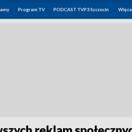
ramy
Program TV
PODCAST TVP3 Szczecin
Więce
szych reklam społecznych