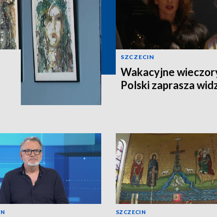
SZCZECIN
Wakacyjne wieczory
Polski zaprasza wi
IN
SZCZECIN