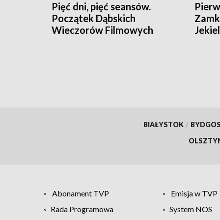
Pięć dni, pięć seansów.
Pierw
Początek Dąbskich
Zamki
Wieczorów Filmowych
Jekie
BIAŁYSTOK
/
BYDGO
OLSZTY
Abonament TVP
Emisja w TVP
Rada Programowa
System NOS