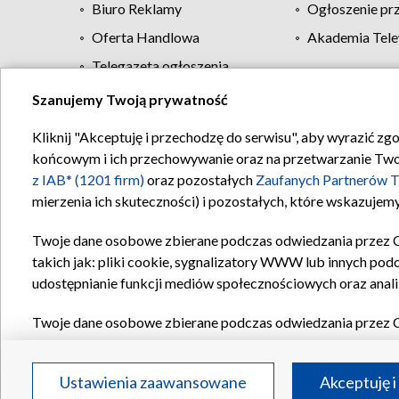
Biuro Reklamy
Ogłoszenie pr
Oferta Handlowa
Akademia Tele
Telegazeta ogłoszenia
Szanujemy Twoją prywatność
Regulamin TVP
Kliknij "Akceptuję i przechodzę do serwisu", aby wyrazić zg
końcowym i ich przechowywanie oraz na przetwarzanie Twoich
z IAB* (1201 firm)
oraz pozostałych
Zaufanych Partnerów T
mierzenia ich skuteczności) i pozostałych, które wskazujemy
Twoje dane osobowe zbierane podczas odwiedzania przez 
takich jak: pliki cookie, sygnalizatory WWW lub innych pod
udostępnianie funkcji mediów społecznościowych oraz anali
Twoje dane osobowe zbierane podczas odwiedzania przez 
plików cookie, informacje o Twoich wyszukiwaniach w serwi
Partnerów TVP
dla realizacji następujących celów i funkc
Ustawienia zaawansowane
Akceptuję i
reklam, tworzenia profilu spersonalizowanych reklam, tworz