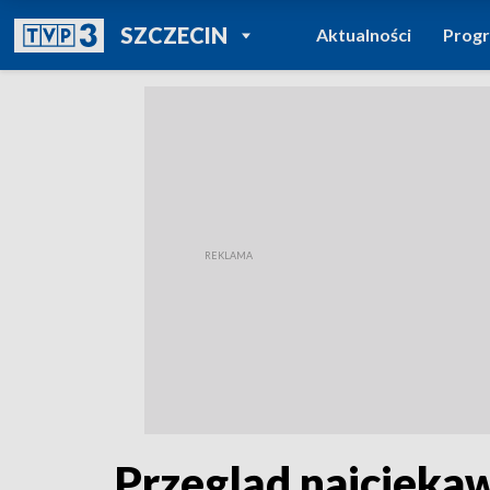
POWRÓT DO
SZCZECIN
Aktualności
Prog
TVP REGIONY
Przegląd najciekaw