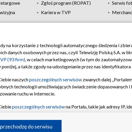
zetargowe
Zgłoś program (ROPAT)
Serwis fo
wizyjna
Kariera w TVP
Merchandi
Polityka prywatności
Moje zgody
Pomoc
Biuro re
ody na korzystanie z technologii automatycznego śledzenia i zbie
 danych osobowych przez nas, czyli Telewizję Polską S.A. w likw
VP (93 firm)
, w celach marketingowych (w tym do zautomatyzow
 poniżej, a także zgody na udostępnianie przez nas identyfikator
Ciebie naszych
poszczególnych serwisów
zwanych dalej „Portalem
obnych technologii umożliwiających świadczenie dopasowanych i be
zowanie ruchu w Internecie.
Ciebie
poszczególnych serwisów
na Portalu, takie jak adresy IP, 
sach Portalu czy historia odwiedzin będą przetwarzane przez TV
ji: przechowywania informacji na urządzeniu lub dostęp do nich,
©2026 Telewizja Polska S.A. w likwidacji
 przechodzę do serwisu
enia profilu spersonalizowanych treści, wyboru spersonalizowany