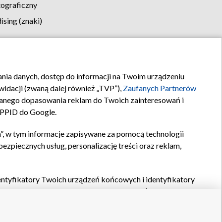
tograficzny
sing (znaki)
klamy
Kontakt
rania danych, dostęp do informacji na Twoim urządzeniu
idacji (zwaną dalej również „TVP”),
Zaufanych Partnerów
anego dopasowania reklam do Twoich zainteresowań i
a PPID do Google.
”, w tym informacje zapisywane za pomocą technologii
zpiecznych usług, personalizację treści oraz reklam,
identyfikatory Twoich urządzeń końcowych i identyfikatory
P,
Zaufanych Partnerów z IAB
oraz pozostałych
Zaufanych
 wyboru podstawowych reklam, wyboru spersonalizowanych
ch treści, pomiaru wydajności reklam, pomiaru wydajności