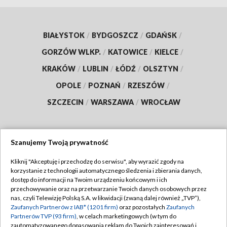
BIAŁYSTOK
/
BYDGOSZCZ
/
GDAŃSK
/
GORZÓW WLKP.
/
KATOWICE
/
KIELCE
/
KRAKÓW
/
LUBLIN
/
ŁÓDŹ
/
OLSZTYN
/
OPOLE
/
POZNAŃ
/
RZESZÓW
/
SZCZECIN
/
WARSZAWA
/
WROCŁAW
Szanujemy Twoją prywatność
Dołącz do nas:
Kliknij "Akceptuję i przechodzę do serwisu", aby wyrazić zgody na
korzystanie z technologii automatycznego śledzenia i zbierania danych,
TVP
dostęp do informacji na Twoim urządzeniu końcowym i ich
Abonament TVP
przechowywanie oraz na przetwarzanie Twoich danych osobowych przez
Regulamin TVP
nas, czyli Telewizję Polską S.A. w likwidacji (zwaną dalej również „TVP”),
Emisja w TVP
Polityka prywatności
Zaufanych Partnerów z IAB* (1201 firm)
oraz pozostałych
Zaufanych
Partnerów TVP (93 firm)
, w celach marketingowych (w tym do
Centrum informacji TVP
Moje zgody
zautomatyzowanego dopasowania reklam do Twoich zainteresowań i