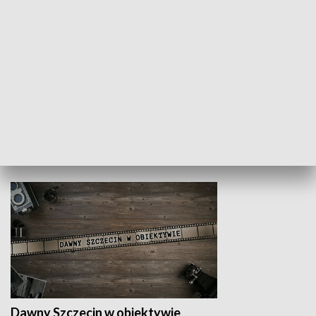
Z indeksem w ręku
Droga po suk
HISTORIA
Dawny Szczecin w obiektywie