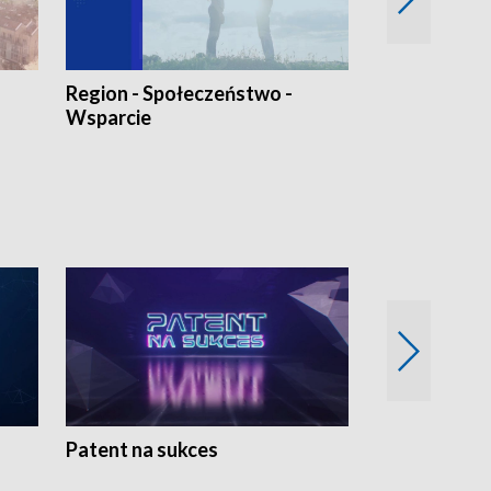
Region - Społeczeństwo -
Bez Barier
Wsparcie
Patent na sukces
Rolnictwo w 