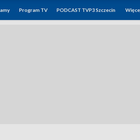
ramy
Program TV
PODCAST TVP3 Szczecin
Więce