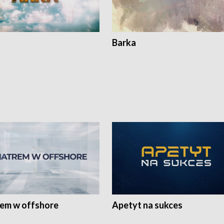
Barka
rem w offshore
Apetyt na sukces