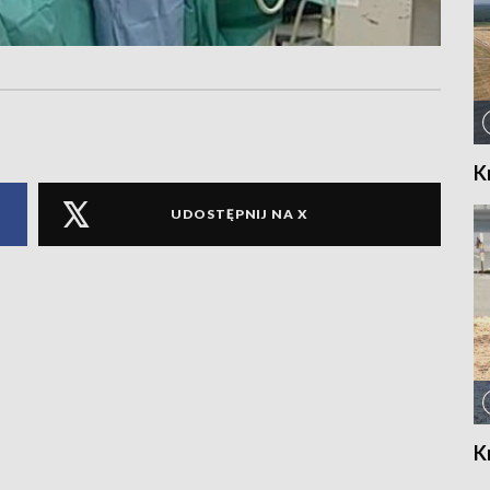
K
UDOSTĘPNIJ NA X
K