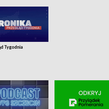
ronika@tvp.pl.
e-mail: kronika@tvp.pl.
ąd Tygodnia