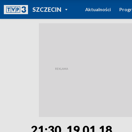
POWRÓT DO
SZCZECIN
Aktualności
Prog
TVP REGIONY
21:30, 19.01.18