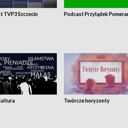
t TVP3 Szczecin
Podcast Przylądek Pomera
Kultura
Twórcze horyzonty