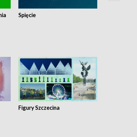
nia
Spięcie
Niedziałkow
Figury Szczecina