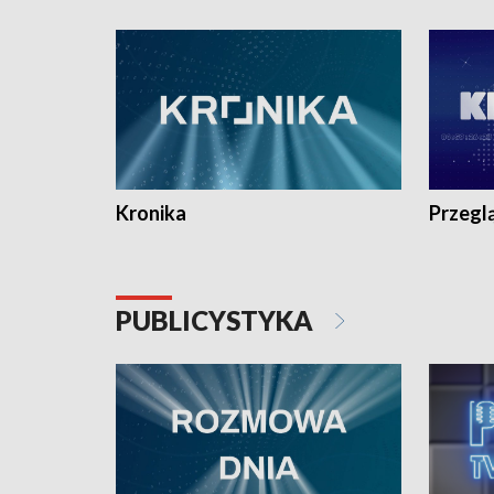
e-mail: kronika@tvp.pl.
e-mail: k
Kronika
Przegl
PUBLICYSTYKA