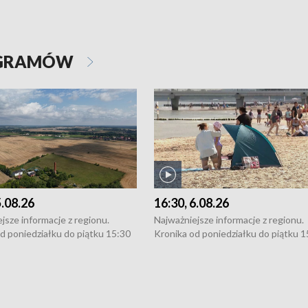
OGRAMÓW
5.08.26
16:30, 6.08.26
jsze informacje z regionu.
Najważniejsze informacje z regionu.
d poniedziałku do piątku 15:30
Kronika od poniedziałku do piątku 1
16:30 (+ rozmowa), 18:30, 21:30.
(flesz), 16:30 (+ rozmowa), 18:30, 21
y i święta 15:30 i 16:30
W weekendy i święta 15:30 i 16:30
8:30 i 21:30. Dziennikarze czekają
(flesz), 18:30 i 21:30. Dziennikarze c
a zgłoszenia: Szczecin - tel. 91-
na Państwa zgłoszenia: Szczecin - te
0, Koszalin - tel. 94-34-50-054,
4 8-10-400, Koszalin - tel. 94-34-50