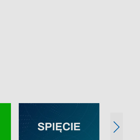
e-mail: kronika@tvp.pl.
e-mail: kronika@t