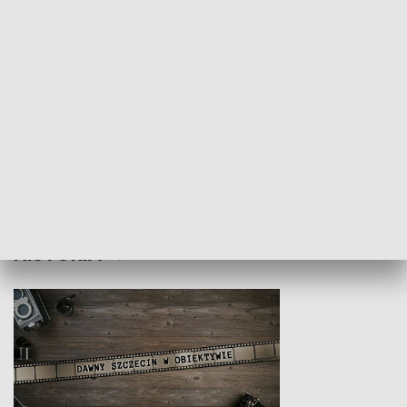
Z indeksem w ręku
Droga po suk
HISTORIA