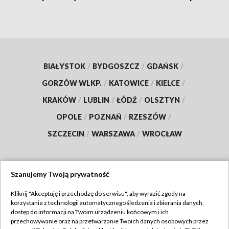
BIAŁYSTOK
/
BYDGOSZCZ
/
GDAŃSK
/
GORZÓW WLKP.
/
KATOWICE
/
KIELCE
/
KRAKÓW
/
LUBLIN
/
ŁÓDŹ
/
OLSZTYN
/
OPOLE
/
POZNAŃ
/
RZESZÓW
/
SZCZECIN
/
WARSZAWA
/
WROCŁAW
Szanujemy Twoją prywatność
Dołącz do nas:
Kliknij "Akceptuję i przechodzę do serwisu", aby wyrazić zgody na
korzystanie z technologii automatycznego śledzenia i zbierania danych,
TVP
dostęp do informacji na Twoim urządzeniu końcowym i ich
Abonament TVP
przechowywanie oraz na przetwarzanie Twoich danych osobowych przez
Regulamin TVP