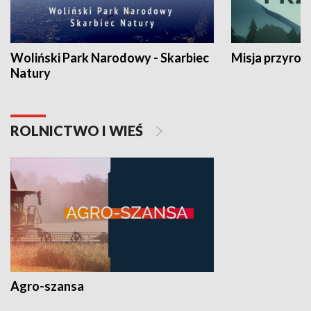
Woliński Park Narodowy - Skarbiec
Misja przyrod
Natury
ROLNICTWO I WIEŚ
Agro-szansa