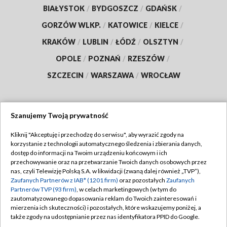
BIAŁYSTOK
/
BYDGOSZCZ
/
GDAŃSK
/
GORZÓW WLKP.
/
KATOWICE
/
KIELCE
/
KRAKÓW
/
LUBLIN
/
ŁÓDŹ
/
OLSZTYN
/
OPOLE
/
POZNAŃ
/
RZESZÓW
/
SZCZECIN
/
WARSZAWA
/
WROCŁAW
Szanujemy Twoją prywatność
Dołącz do nas:
Kliknij "Akceptuję i przechodzę do serwisu", aby wyrazić zgody na
korzystanie z technologii automatycznego śledzenia i zbierania danych,
TVP
dostęp do informacji na Twoim urządzeniu końcowym i ich
Abonament TVP
przechowywanie oraz na przetwarzanie Twoich danych osobowych przez
Regulamin TVP
nas, czyli Telewizję Polską S.A. w likwidacji (zwaną dalej również „TVP”),
Emisja w TVP
Polityka prywatności
Zaufanych Partnerów z IAB* (1201 firm)
oraz pozostałych
Zaufanych
Partnerów TVP (93 firm)
, w celach marketingowych (w tym do
Centrum informacji TVP
Moje zgody
zautomatyzowanego dopasowania reklam do Twoich zainteresowań i
mierzenia ich skuteczności) i pozostałych, które wskazujemy poniżej, a
Naziemna Telewizja Cyfrowa
Pomoc
także zgody na udostępnianie przez nas identyfikatora PPID do Google.