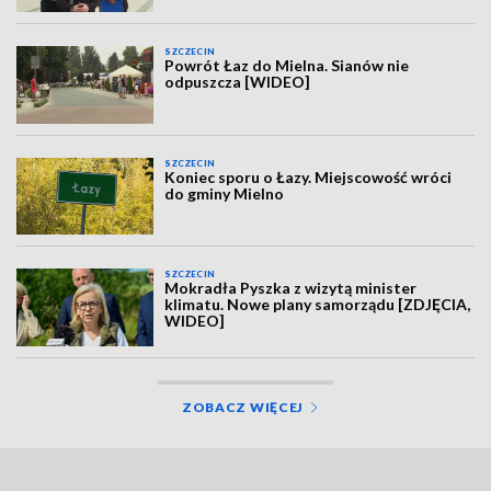
SZCZECIN
Powrót Łaz do Mielna. Sianów nie
odpuszcza [WIDEO]
SZCZECIN
Koniec sporu o Łazy. Miejscowość wróci
do gminy Mielno
SZCZECIN
Mokradła Pyszka z wizytą minister
klimatu. Nowe plany samorządu [ZDJĘCIA,
WIDEO]
ZOBACZ WIĘCEJ