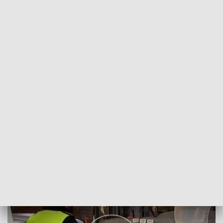
POWRÓT DO
SZCZECIN
TVP REGIONY
Ferie na półmetku
2018-01-20
Mateusz Iżakowski/MJ