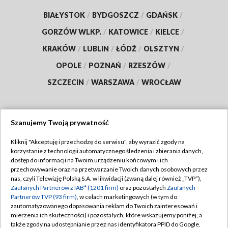
BIAŁYSTOK
/
BYDGOSZCZ
/
GDAŃSK
/
GORZÓW WLKP.
/
KATOWICE
/
KIELCE
/
KRAKÓW
/
LUBLIN
/
ŁÓDŹ
/
OLSZTYN
/
OPOLE
/
POZNAŃ
/
RZESZÓW
/
SZCZECIN
/
WARSZAWA
/
WROCŁAW
Szanujemy Twoją prywatność
Dołącz do nas:
Kliknij "Akceptuję i przechodzę do serwisu", aby wyrazić zgody na
korzystanie z technologii automatycznego śledzenia i zbierania danych,
TVP
dostęp do informacji na Twoim urządzeniu końcowym i ich
Abonament TVP
przechowywanie oraz na przetwarzanie Twoich danych osobowych przez
Regulamin TVP
nas, czyli Telewizję Polską S.A. w likwidacji (zwaną dalej również „TVP”),
Emisja w TVP
Polityka prywatności
Zaufanych Partnerów z IAB* (1201 firm)
oraz pozostałych
Zaufanych
Partnerów TVP (93 firm)
, w celach marketingowych (w tym do
Centrum informacji TVP
Moje zgody
zautomatyzowanego dopasowania reklam do Twoich zainteresowań i
mierzenia ich skuteczności) i pozostałych, które wskazujemy poniżej, a
Naziemna Telewizja Cyfrowa
Pomoc
także zgody na udostępnianie przez nas identyfikatora PPID do Google.