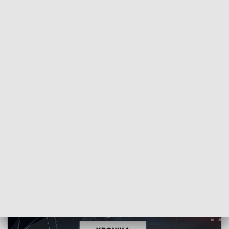
POWRÓT DO
SZCZECIN
TVP REGIONY
Kronika Obraz Dnia 17:30
2018-01-20
MJ