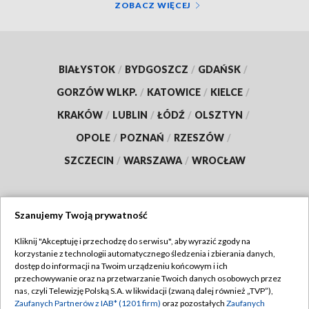
ZOBACZ WIĘCEJ
BIAŁYSTOK
/
BYDGOSZCZ
/
GDAŃSK
/
GORZÓW WLKP.
/
KATOWICE
/
KIELCE
/
KRAKÓW
/
LUBLIN
/
ŁÓDŹ
/
OLSZTYN
/
OPOLE
/
POZNAŃ
/
RZESZÓW
/
SZCZECIN
/
WARSZAWA
/
WROCŁAW
Szanujemy Twoją prywatność
Dołącz do nas:
Kliknij "Akceptuję i przechodzę do serwisu", aby wyrazić zgody na
korzystanie z technologii automatycznego śledzenia i zbierania danych,
TVP
dostęp do informacji na Twoim urządzeniu końcowym i ich
Abonament TVP
przechowywanie oraz na przetwarzanie Twoich danych osobowych przez
Regulamin TVP
nas, czyli Telewizję Polską S.A. w likwidacji (zwaną dalej również „TVP”),
Emisja w TVP
Polityka prywatności
Zaufanych Partnerów z IAB* (1201 firm)
oraz pozostałych
Zaufanych