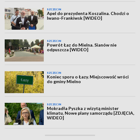
SZCZECIN
Apel do prezydenta Koszalina. Chodzi o
Iwano-Frankiwsk [WIDEO]
SZCZECIN
Powrót Łaz do Mielna. Sianów nie
odpuszcza [WIDEO]
SZCZECIN
Koniec sporu o Łazy. Miejscowość wróci
do gminy Mielno
SZCZECIN
Mokradła Pyszka z wizytą minister
klimatu. Nowe plany samorządu [ZDJĘCIA,
WIDEO]