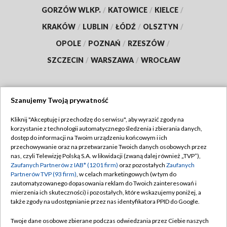
GORZÓW WLKP.
/
KATOWICE
/
KIELCE
/
KRAKÓW
/
LUBLIN
/
ŁÓDŹ
/
OLSZTYN
/
OPOLE
/
POZNAŃ
/
RZESZÓW
/
SZCZECIN
/
WARSZAWA
/
WROCŁAW
Szanujemy Twoją prywatność
Dołącz do nas:
Kliknij "Akceptuję i przechodzę do serwisu", aby wyrazić zgody na
korzystanie z technologii automatycznego śledzenia i zbierania danych,
TVP
dostęp do informacji na Twoim urządzeniu końcowym i ich
Abonament TVP
przechowywanie oraz na przetwarzanie Twoich danych osobowych przez
Regulamin TVP
nas, czyli Telewizję Polską S.A. w likwidacji (zwaną dalej również „TVP”),
Emisja w TVP
Polityka prywatności
Zaufanych Partnerów z IAB* (1201 firm)
oraz pozostałych
Zaufanych
Partnerów TVP (93 firm)
, w celach marketingowych (w tym do
Centrum informacji TVP
Moje zgody
zautomatyzowanego dopasowania reklam do Twoich zainteresowań i
mierzenia ich skuteczności) i pozostałych, które wskazujemy poniżej, a
Naziemna Telewizja Cyfrowa
Pomoc
także zgody na udostępnianie przez nas identyfikatora PPID do Google.
Sklep TVP
Biuro reklamy
Twoje dane osobowe zbierane podczas odwiedzania przez Ciebie naszych