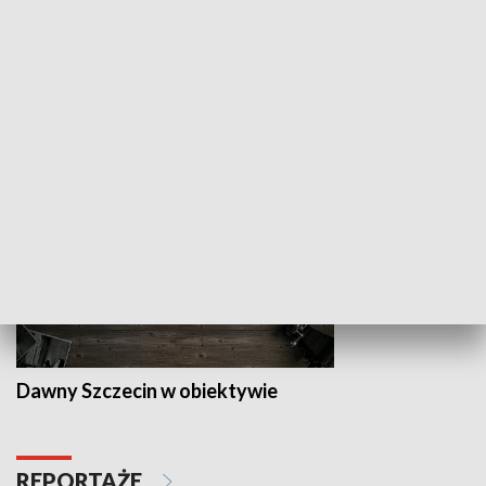
Z indeksem w ręku
Droga po suk
HISTORIA
Dawny Szczecin w obiektywie
REPORTAŻE