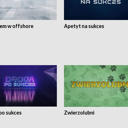
rem w offshore
Apetyt na sukces
po sukces
Zwierzolubni