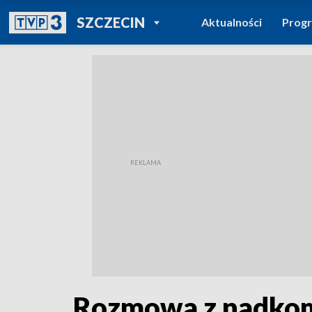
POWRÓT DO
SZCZECIN
Aktualności
Prog
TVP REGIONY
Rozmowa z nadkom