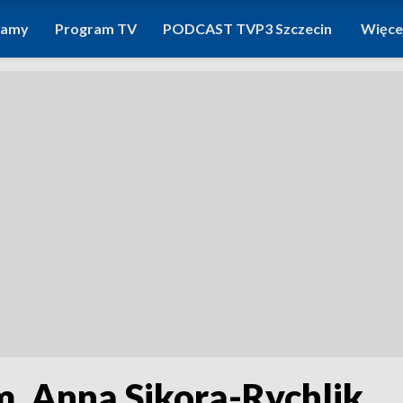
ramy
Program TV
PODCAST TVP3 Szczecin
Więce
. Anną Sikorą-Rychlik