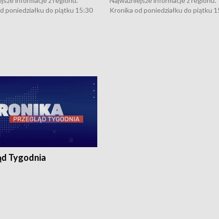
jsze informacje z regionu.
Najważniejsze informacje z regionu.
d poniedziałku do piątku 15:30
Kronika od poniedziałku do piątku 1
16:30 (+ rozmowa), 18:30, 21:30.
(flesz), 16:30 (+ rozmowa), 18:30, 21
y i święta 15:30 i 16:30
W weekendy i święta 15:30 i 16:30
8:30 i 21:30. Dziennikarze czekają
(flesz), 18:30 i 21:30. Dziennikarze c
a zgłoszenia: Szczecin - tel. 91-
na Państwa zgłoszenia: Szczecin - te
0, Koszalin - tel. 94-34-50-054,
4 8-10-400, Koszalin - tel. 94-34-50
ronika@tvp.pl.
e-mail: kronika@tvp.pl.
ąd Tygodnia