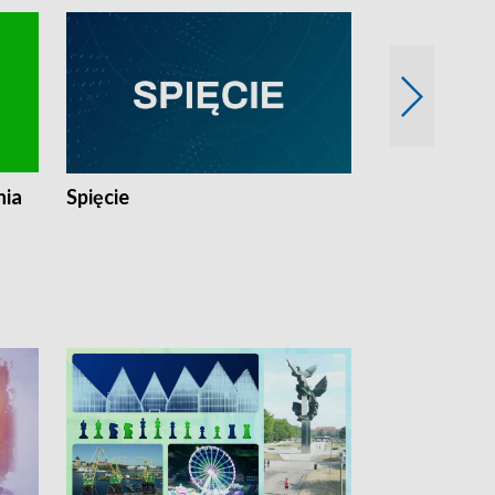
nia
Spięcie
Niedziałkow