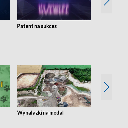
Patent na sukces
Rolnictwo w 
Wynalazki na medal
Era Seniora