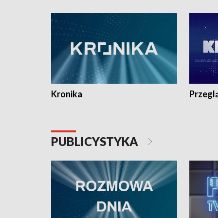
e-mail: kronika@tvp.pl.
e-mail: k
Kronika
Przegl
PUBLICYSTYKA