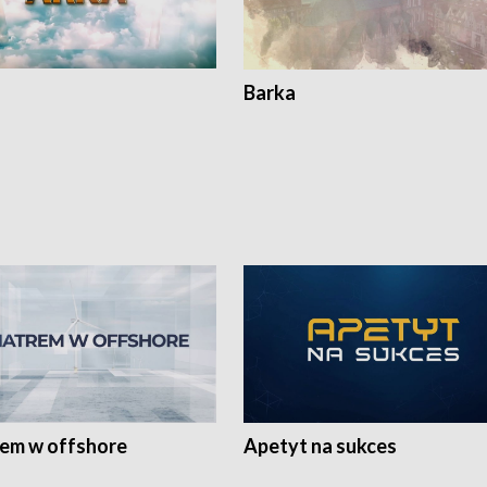
Barka
rem w offshore
Apetyt na sukces