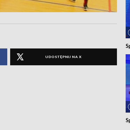
S
UDOSTĘPNIJ NA X
S