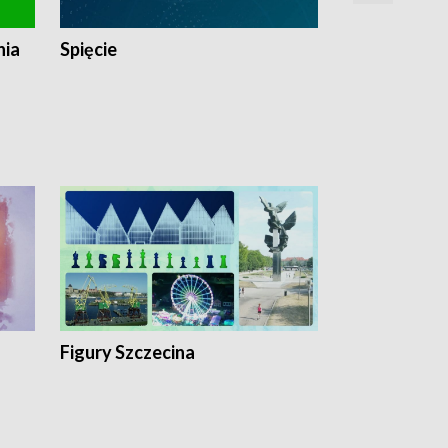
nia
Spięcie
Niedziałkow
Figury Szczecina