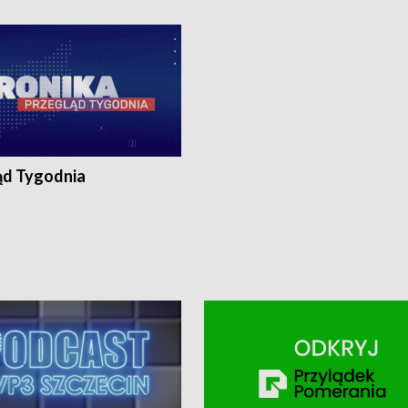
ronika@tvp.pl.
e-mail: kronika@tvp.pl.
ąd Tygodnia