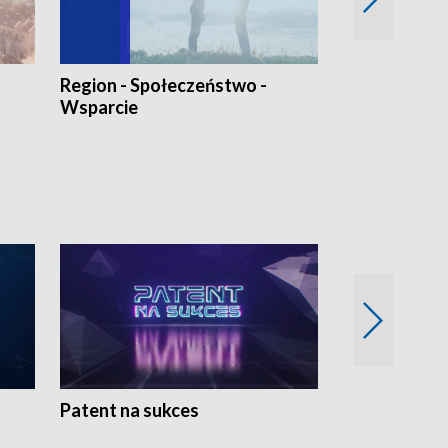
Region - Społeczeństwo -
Bez Barier
Wsparcie
Patent na sukces
Rolnictwo w 