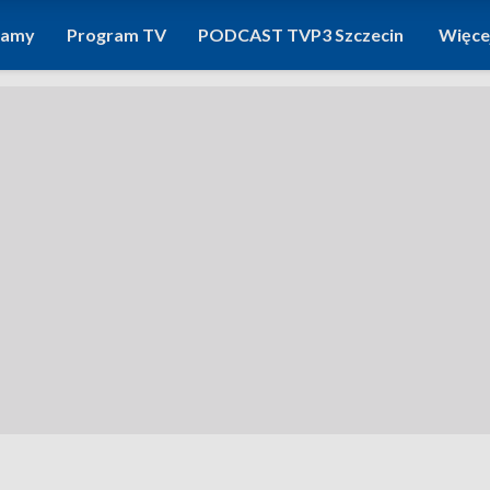
ramy
Program TV
PODCAST TVP3 Szczecin
Więce