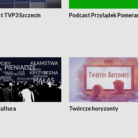
t TVP3 Szczecin
Podcast Przylądek Pomera
Kultura
Twórcze horyzonty