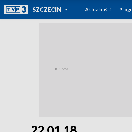
POWRÓT DO
SZCZECIN
Aktualności
Prog
TVP REGIONY
22.01.18