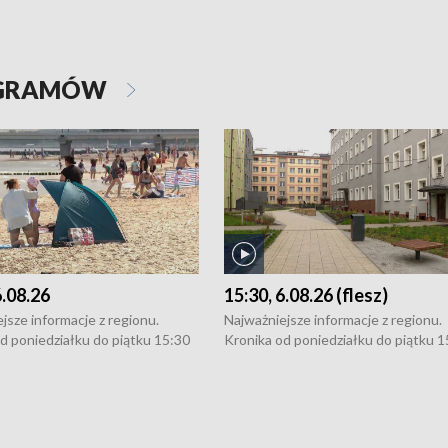
OGRAMÓW
6.08.26
15:30, 6.08.26 (flesz)
jsze informacje z regionu.
Najważniejsze informacje z regionu.
d poniedziałku do piątku 15:30
Kronika od poniedziałku do piątku 1
16:30 (+ rozmowa), 18:30, 21:30.
(flesz), 16:30 (+ rozmowa), 18:30, 21
y i święta 15:30 i 16:30
W weekendy i święta 15:30 i 16:30
8:30 i 21:30. Dziennikarze czekają
(flesz), 18:30 i 21:30. Dziennikarze c
a zgłoszenia: Szczecin - tel. 91-
na Państwa zgłoszenia: Szczecin - te
0, Koszalin - tel. 94-34-50-054,
4 8-10-400, Koszalin - tel. 94-34-50