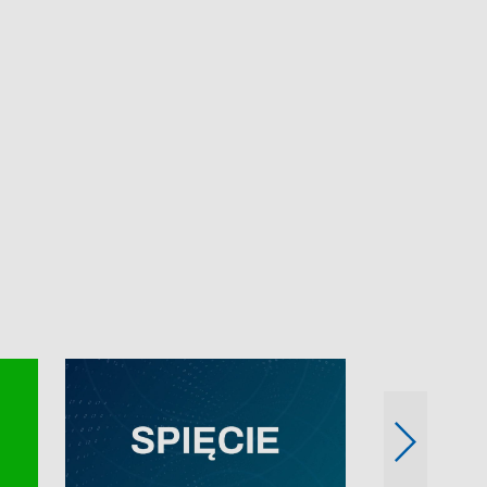
e-mail: kronika@tvp.pl.
e-mail: kronika@t