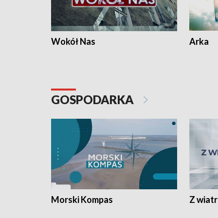
Wokół Nas
Arka
GOSPODARKA
Morski Kompas
Z wiat