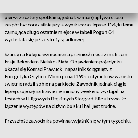
ekstraklasową ławkę rezerwowych, gdzie siedziała
czekająca na swoją szansę młodzież. Szczecinianie przegrali
pierwsze cztery spotkania, jednak w miarę upływu czasu
zespół był coraz silniejszy, a wyniki coraz lepsze. Dzięki temu
zajmująca długo ostatnie miejsce w tabeli Pogoń'04
wydostała się już ze strefy spadkowej.
Szansę na kolejne wzmocnienia przyniósł mecz z mistrzem
kraju Rekordem Bielsko-Biała. Objawieniem pojedynku
okazał się Konrad Prawucki, napastnik ściągnięty z
Energetyka Gryfino. Mimo ponad 190 centymetrów wzrostu
świetnie radził sobie na parkiecie. Zawodnik jednak ciągle
lepiej czuje się na trawie i w miniony weekend wystąpił na
testach w II-ligowych Błękitnych Stargard. Nie ukrywa, że
łączenie występów na dużym boisku i hali jest trudne.
Przyszłość zawodnika powinna wyjaśnić się w tym tygodniu.