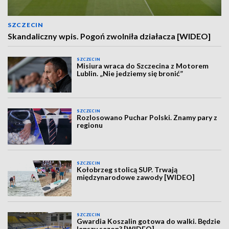
SZCZECIN
Skandaliczny wpis. Pogoń zwolniła działacza [WIDEO]
SZCZECIN
Misiura wraca do Szczecina z Motorem
Lublin. „Nie jedziemy się bronić”
SZCZECIN
Rozlosowano Puchar Polski. Znamy pary z
regionu
SZCZECIN
Kołobrzeg stolicą SUP. Trwają
międzynarodowe zawody [WIDEO]
SZCZECIN
Gwardia Koszalin gotowa do walki. Będzie
lepszy sezon? [WIDEO]