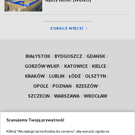
ZOBACZ WIĘCEJ
BIAŁYSTOK
/
BYDGOSZCZ
/
GDAŃSK
/
GORZÓW WLKP.
/
KATOWICE
/
KIELCE
/
KRAKÓW
/
LUBLIN
/
ŁÓDŹ
/
OLSZTYN
/
OPOLE
/
POZNAŃ
/
RZESZÓW
/
SZCZECIN
/
WARSZAWA
/
WROCŁAW
Szanujemy Twoją prywatność
Dołącz do nas:
Kliknij "Akceptuję i przechodzę do serwisu", aby wyrazić zgody na