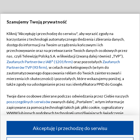
Szanujemy Twoją prywatność
Dołącz do nas:
Kliknij "Akceptuję i przechodzę do serwisu", aby wyrazić zgody na
korzystanie z technologii automatycznego śledzenia i zbierania danych,
TVP
dostęp do informacji na Twoim urządzeniu końcowym i ich
Abonament TVP
przechowywanie oraz na przetwarzanie Twoich danych osobowych przez
Regulamin TVP
nas, czyli Telewizję Polską S.A. w likwidacji (zwaną dalej również „TVP”),
Emisja w TVP
Polityka prywatności
Zaufanych Partnerów z IAB* (1201 firm)
oraz pozostałych
Zaufanych
Partnerów TVP (93 firm)
, w celach marketingowych (w tym do
Centrum informacji TVP
Moje zgody
zautomatyzowanego dopasowania reklam do Twoich zainteresowań i
mierzenia ich skuteczności) i pozostałych, które wskazujemy poniżej, a
Naziemna Telewizja Cyfrowa
Pomoc
także zgody na udostępnianie przez nas identyfikatora PPID do Google.
Sklep TVP
Biuro reklamy
Twoje dane osobowe zbierane podczas odwiedzania przez Ciebie naszych
Rada Programowa
Kontakt
poszczególnych serwisów
zwanych dalej „Portalem”, w tym informacje
zapisywane za pomocą technologii takich jak: pliki cookie, sygnalizatory
System NOS
WWW lub innych podobnych technologii umożliwiających świadczenie
dopasowanych i bezpiecznych usług, personalizację treści oraz reklam,
Informacje o nadawcy
Kanały
udostępnianie funkcji mediów społecznościowych oraz analizowanie
Akceptuję i przechodzę do serwisu
ruchu w Internecie.
Program dla prasy
©2026 Telewizja Polska S.A. w likwidacji