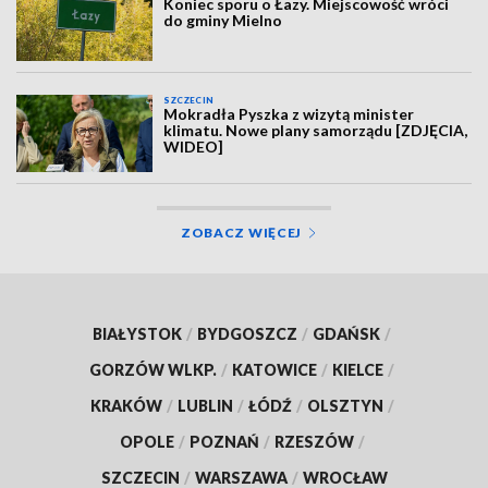
Koniec sporu o Łazy. Miejscowość wróci
do gminy Mielno
SZCZECIN
Mokradła Pyszka z wizytą minister
klimatu. Nowe plany samorządu [ZDJĘCIA,
WIDEO]
ZOBACZ WIĘCEJ
BIAŁYSTOK
/
BYDGOSZCZ
/
GDAŃSK
/
GORZÓW WLKP.
/
KATOWICE
/
KIELCE
/
KRAKÓW
/
LUBLIN
/
ŁÓDŹ
/
OLSZTYN
/
OPOLE
/
POZNAŃ
/
RZESZÓW
/
SZCZECIN
/
WARSZAWA
/
WROCŁAW