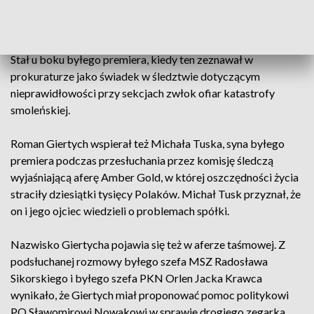
Mecenas od lat wspiera polityków Platformy Obywatelskiej.
Jest służbowo związany z Donaldem Tuskiem i jego synem.
Stał u boku byłego premiera, kiedy ten zeznawał w
prokuraturze jako świadek w śledztwie dotyczącym
nieprawidłowości przy sekcjach zwłok ofiar katastrofy
smoleńskiej.
Roman Giertych wspierał też Michała Tuska, syna byłego
premiera podczas przesłuchania przez komisję śledczą
wyjaśniającą aferę Amber Gold, w której oszczędności życia
straciły dziesiątki tysięcy Polaków. Michał Tusk przyznał, że
on i jego ojciec wiedzieli o problemach spółki.
Nazwisko Giertycha pojawia się też w aferze taśmowej. Z
podsłuchanej rozmowy byłego szefa MSZ Radosława
Sikorskiego i byłego szefa PKN Orlen Jacka Krawca
wynikało, że Giertych miał proponować pomoc politykowi
PO Sławomirowi Nowakowi w sprawie drogiego zegarka