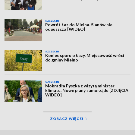
SZCZECIN
Powrót Łaz do Mielna. Sianów nie
odpuszcza [WIDEO]
SZCZECIN
Koniec sporu o Łazy. Miejscowość wróci
do gminy Mielno
SZCZECIN
Mokradła Pyszka z wizytą minister
klimatu. Nowe plany samorządu [ZDJĘCIA,
WIDEO]
ZOBACZ WIĘCEJ