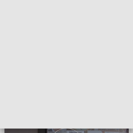
POWRÓT DO
SZCZECIN
TVP REGIONY
Zbiórka książek dla żołnierzy MONS
2018-01-22
Natalia Cistowska/NS