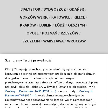
BIAŁYSTOK
/
BYDGOSZCZ
/
GDAŃSK
/
GORZÓW WLKP.
/
KATOWICE
/
KIELCE
/
KRAKÓW
/
LUBLIN
/
ŁÓDŹ
/
OLSZTYN
/
OPOLE
/
POZNAŃ
/
RZESZÓW
/
SZCZECIN
/
WARSZAWA
/
WROCŁAW
Szanujemy Twoją prywatność
Dołącz do nas:
Kliknij "Akceptuję i przechodzę do serwisu", aby wyrazić zgody na
korzystanie z technologii automatycznego śledzenia i zbierania danych,
TVP
dostęp do informacji na Twoim urządzeniu końcowym i ich
Abonament TVP
przechowywanie oraz na przetwarzanie Twoich danych osobowych przez
Regulamin TVP
nas, czyli Telewizję Polską S.A. w likwidacji (zwaną dalej również „TVP”),
Emisja w TVP
Polityka prywatności
Zaufanych Partnerów z IAB* (1201 firm)
oraz pozostałych
Zaufanych
Partnerów TVP (93 firm)
, w celach marketingowych (w tym do
Centrum informacji TVP
Moje zgody
zautomatyzowanego dopasowania reklam do Twoich zainteresowań i
mierzenia ich skuteczności) i pozostałych, które wskazujemy poniżej, a
Naziemna Telewizja Cyfrowa
Pomoc