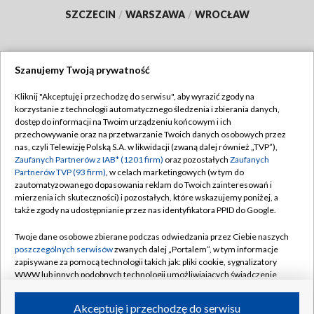
SZCZECIN
/
WARSZAWA
/
WROCŁAW
Szanujemy Twoją prywatność
Dołącz do nas:
Kliknij "Akceptuję i przechodzę do serwisu", aby wyrazić zgody na
korzystanie z technologii automatycznego śledzenia i zbierania danych,
TVP
dostęp do informacji na Twoim urządzeniu końcowym i ich
Abonament TVP
przechowywanie oraz na przetwarzanie Twoich danych osobowych przez
Regulamin TVP
nas, czyli Telewizję Polską S.A. w likwidacji (zwaną dalej również „TVP”),
Emisja w TVP
Polityka prywatności
Zaufanych Partnerów z IAB* (1201 firm)
oraz pozostałych
Zaufanych
Partnerów TVP (93 firm)
, w celach marketingowych (w tym do
Centrum informacji TVP
Moje zgody
zautomatyzowanego dopasowania reklam do Twoich zainteresowań i
mierzenia ich skuteczności) i pozostałych, które wskazujemy poniżej, a
Naziemna Telewizja Cyfrowa
Pomoc
także zgody na udostępnianie przez nas identyfikatora PPID do Google.
Sklep TVP
Biuro reklamy
Twoje dane osobowe zbierane podczas odwiedzania przez Ciebie naszych
Rada Programowa
Kontakt
poszczególnych serwisów
zwanych dalej „Portalem”, w tym informacje
zapisywane za pomocą technologii takich jak: pliki cookie, sygnalizatory
System NOS
WWW lub innych podobnych technologii umożliwiających świadczenie
dopasowanych i bezpiecznych usług, personalizację treści oraz reklam,
Informacje o nadawcy
Kanały
udostępnianie funkcji mediów społecznościowych oraz analizowanie
Akceptuję i przechodzę do serwisu
ruchu w Internecie.