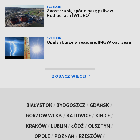
SZCZECIN
Zaostrza się spór o bazę paliw w
Podjuchach [WIDEO]
SZCZECIN
Upały i burze w regionie. IMGW ostrzega
ZOBACZ WIĘCEJ
BIAŁYSTOK
/
BYDGOSZCZ
/
GDAŃSK
/
GORZÓW WLKP.
/
KATOWICE
/
KIELCE
/
KRAKÓW
/
LUBLIN
/
ŁÓDŹ
/
OLSZTYN
/
OPOLE
/
POZNAŃ
/
RZESZÓW
/