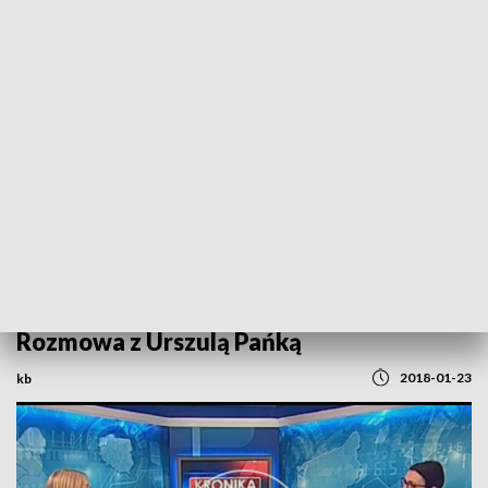
POWRÓT DO
SZCZECIN
TVP REGIONY
Rozmowa z Urszulą Pańką
2018-01-23
kb