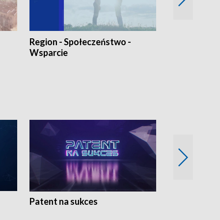
Region - Społeczeństwo -
Bez Barier
Wsparcie
Patent na sukces
Rolnictwo w 