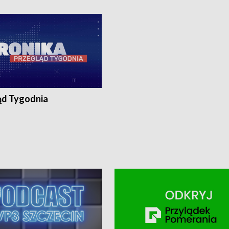
ronika@tvp.pl.
e-mail: kronika@tvp.pl.
ąd Tygodnia