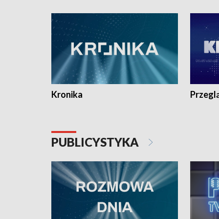
e-mail: kronika@tvp.pl.
e-mail: k
Kronika
Przegl
PUBLICYSTYKA