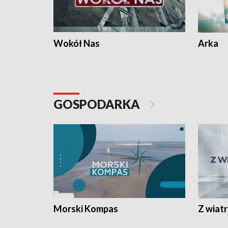
Wokół Nas
Arka
GOSPODARKA
Morski Kompas
Z wiat