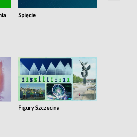
nia
Spięcie
Niedziałkow
Figury Szczecina