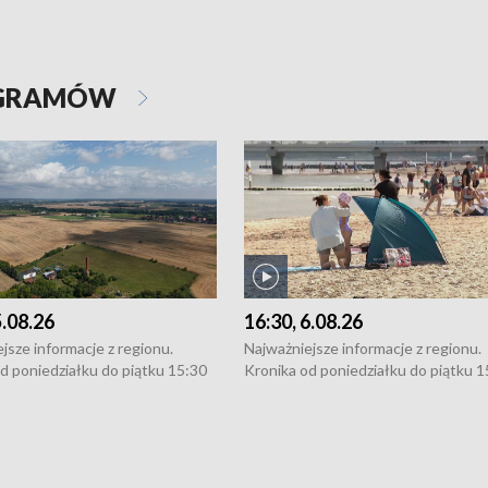
OGRAMÓW
5.08.26
16:30, 6.08.26
jsze informacje z regionu.
Najważniejsze informacje z regionu.
d poniedziałku do piątku 15:30
Kronika od poniedziałku do piątku 1
16:30 (+ rozmowa), 18:30, 21:30.
(flesz), 16:30 (+ rozmowa), 18:30, 21
y i święta 15:30 i 16:30
W weekendy i święta 15:30 i 16:30
8:30 i 21:30. Dziennikarze czekają
(flesz), 18:30 i 21:30. Dziennikarze c
a zgłoszenia: Szczecin - tel. 91-
na Państwa zgłoszenia: Szczecin - te
0, Koszalin - tel. 94-34-50-054,
4 8-10-400, Koszalin - tel. 94-34-50