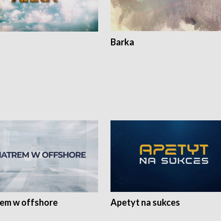
Barka
rem w offshore
Apetyt na sukces