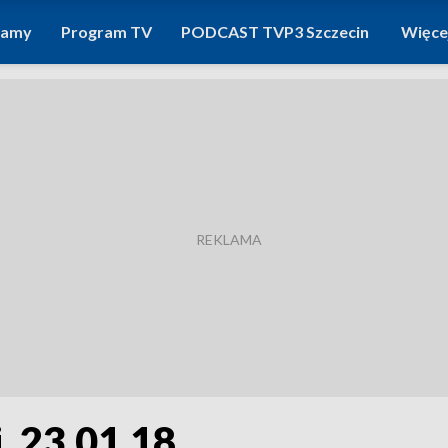
ramy
Program TV
PODCAST TVP3 Szczecin
Więce
 23.01.18