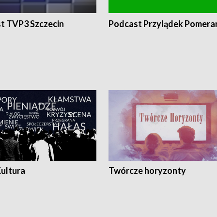
t TVP3 Szczecin
Podcast Przylądek Pomera
Kultura
Twórcze horyzonty