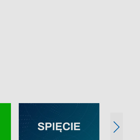
e-mail: kronika@tvp.pl.
e-mail: kronika@t