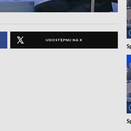
UDOSTĘPNIJ NA X
S
S