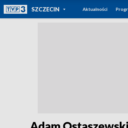
POWRÓT DO
SZCZECIN
Aktualności
Prog
TVP REGIONY
Adam Ostaszewski,