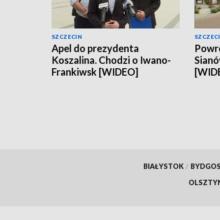
SZCZECIN
SZCZEC
Apel do prezydenta
Powró
Koszalina. Chodzi o Iwano-
Sianó
Frankiwsk [WIDEO]
[WID
BIAŁYSTOK
/
BYDGO
OLSZTY