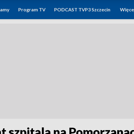
ramy
Program TV
PODCAST TVP3 Szczecin
Więce
nt szpitala na Pomorzana