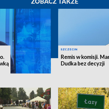
ZOBACZ TAKŻE
SZCZECIN
o.
Remis w komisji. M
ewką
Dudka bez decyzji