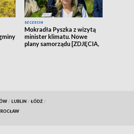
SZCZECIN
Mokradła Pyszka z wizytą
 gminy
minister klimatu. Nowe
plany samorządu [ZDJĘCIA,
WIDEO]
KÓW
/
LUBLIN
/
ŁÓDŹ
/
ROCŁAW