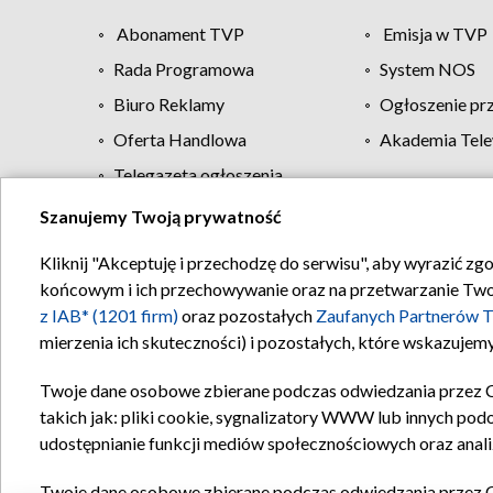
Abonament TVP
Emisja w TVP
Rada Programowa
System NOS
Biuro Reklamy
Ogłoszenie pr
Oferta Handlowa
Akademia Tele
Telegazeta ogłoszenia
Szanujemy Twoją prywatność
Regulamin TVP
Kliknij "Akceptuję i przechodzę do serwisu", aby wyrazić zg
końcowym i ich przechowywanie oraz na przetwarzanie Twoich
z IAB* (1201 firm)
oraz pozostałych
Zaufanych Partnerów T
mierzenia ich skuteczności) i pozostałych, które wskazujemy
Twoje dane osobowe zbierane podczas odwiedzania przez 
takich jak: pliki cookie, sygnalizatory WWW lub innych pod
udostępnianie funkcji mediów społecznościowych oraz anali
Twoje dane osobowe zbierane podczas odwiedzania przez 