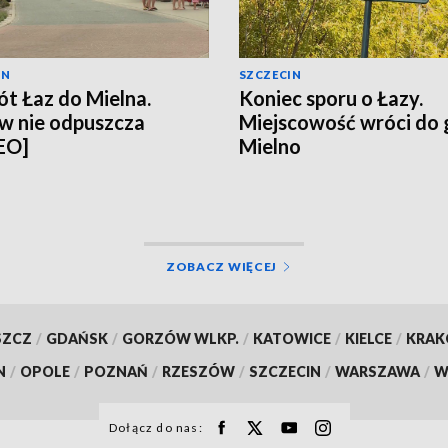
IN
SZCZECIN
t Łaz do Mielna.
Koniec sporu o Łazy.
w nie odpuszcza
Miejscowość wróci do
EO]
Mielno
ZOBACZ WIĘCEJ
SZCZ
/
GDAŃSK
/
GORZÓW WLKP.
/
KATOWICE
/
KIELCE
/
KRA
N
/
OPOLE
/
POZNAŃ
/
RZESZÓW
/
SZCZECIN
/
WARSZAWA
/
W
Dołącz do nas: