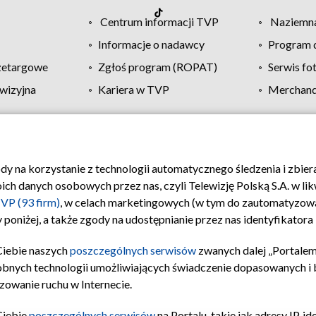
Centrum informacji TVP
Naziemna
Informacje o nadawcy
Program d
zetargowe
Zgłoś program (ROPAT)
Serwis fo
wizyjna
Kariera w TVP
Merchandi
Polityka prywatności
Moje zgody
Pomoc
Biuro re
ody na korzystanie z technologii automatycznego śledzenia i zbie
 danych osobowych przez nas, czyli Telewizję Polską S.A. w likw
VP (93 firm)
, w celach marketingowych (w tym do zautomatyzow
 poniżej, a także zgody na udostępnianie przez nas identyfikator
Ciebie naszych
poszczególnych serwisów
zwanych dalej „Portalem
obnych technologii umożliwiających świadczenie dopasowanych i be
zowanie ruchu w Internecie.
Ciebie
poszczególnych serwisów
na Portalu, takie jak adresy IP, 