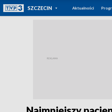
POWRÓT DO
SZCZECIN
Aktualności
Prog
TVP REGIONY
Najmniejszy pacje