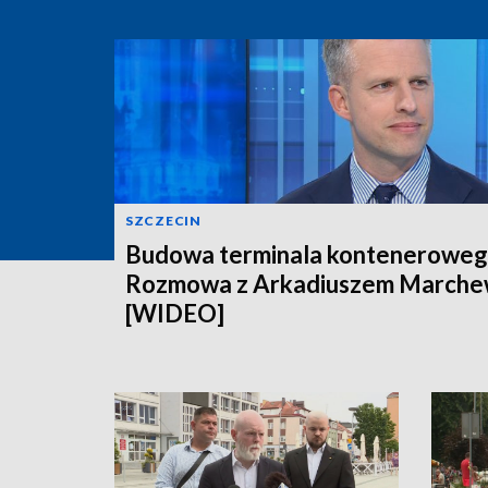
SZCZECIN
Budowa terminala konteneroweg
Rozmowa z Arkadiuszem March
[WIDEO]