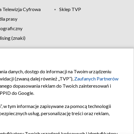
 Telewizja Cyfrowa
Sklep TVP
la prasy
tograficzny
sing (znaki)
klamy
Kontakt
rania danych, dostęp do informacji na Twoim urządzeniu
idacji (zwaną dalej również „TVP”),
Zaufanych Partnerów
anego dopasowania reklam do Twoich zainteresowań i
a PPID do Google.
”, w tym informacje zapisywane za pomocą technologii
zpiecznych usług, personalizację treści oraz reklam,
identyfikatory Twoich urządzeń końcowych i identyfikatory