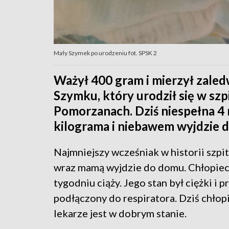
Mały Szymek po urodzeniu fot. SPSK 2
Ważył 400 gram i mierzył zale
Szymku, który urodził się w szp
Pomorzanach. Dziś niespełna 4
kilograma i niebawem wyjdzie 
Najmniejszy wcześniak w historii szp
wraz mamą wyjdzie do domu. Chłopiec 
tygodniu ciąży. Jego stan był ciężki i 
podłączony do respiratora. Dziś chłopi
lekarze jest w dobrym stanie.