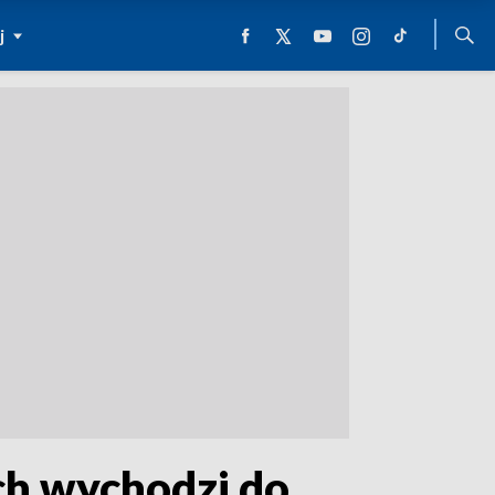
j
ch wychodzi do