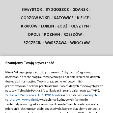
BIAŁYSTOK
/
BYDGOSZCZ
/
GDAŃSK
/
GORZÓW WLKP.
/
KATOWICE
/
KIELCE
/
KRAKÓW
/
LUBLIN
/
ŁÓDŹ
/
OLSZTYN
/
OPOLE
/
POZNAŃ
/
RZESZÓW
/
SZCZECIN
/
WARSZAWA
/
WROCŁAW
Szanujemy Twoją prywatność
Dołącz do nas:
Kliknij "Akceptuję i przechodzę do serwisu", aby wyrazić zgody na
korzystanie z technologii automatycznego śledzenia i zbierania danych,
TVP
dostęp do informacji na Twoim urządzeniu końcowym i ich
Abonament TVP
przechowywanie oraz na przetwarzanie Twoich danych osobowych przez
Regulamin TVP
nas, czyli Telewizję Polską S.A. w likwidacji (zwaną dalej również „TVP”),
Emisja w TVP
Polityka prywatności
Zaufanych Partnerów z IAB* (1201 firm)
oraz pozostałych
Zaufanych
Partnerów TVP (93 firm)
, w celach marketingowych (w tym do
Centrum informacji TVP
Moje zgody
zautomatyzowanego dopasowania reklam do Twoich zainteresowań i
mierzenia ich skuteczności) i pozostałych, które wskazujemy poniżej, a
Naziemna Telewizja Cyfrowa
Pomoc