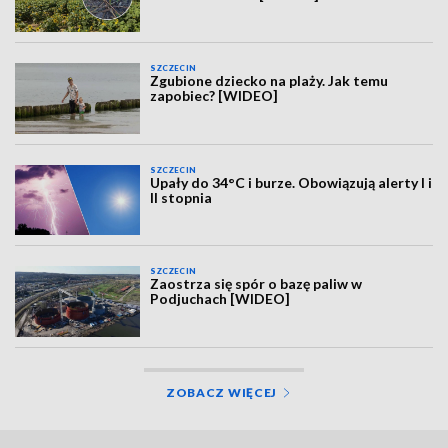
SZCZECIN
Zgubione dziecko na plaży. Jak temu
zapobiec? [WIDEO]
SZCZECIN
Upały do 34°C i burze. Obowiązują alerty I i
II stopnia
SZCZECIN
Zaostrza się spór o bazę paliw w
Podjuchach [WIDEO]
ZOBACZ WIĘCEJ