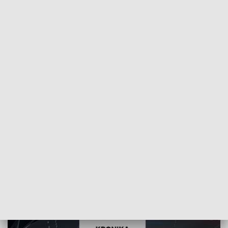
POWRÓT DO
SZCZECIN
TVP REGIONY
Kronika Obraz Dnia o 17:30
2018-01-24
NS