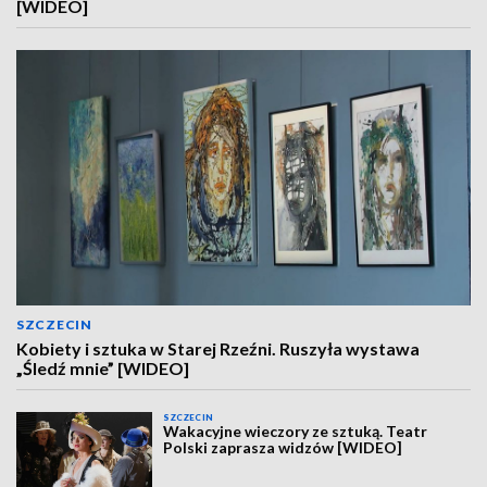
[WIDEO]
SZCZECIN
Kobiety i sztuka w Starej Rzeźni. Ruszyła wystawa
„Śledź mnie” [WIDEO]
SZCZECIN
Wakacyjne wieczory ze sztuką. Teatr
Polski zaprasza widzów [WIDEO]