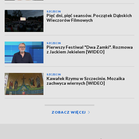
SZCZECIN
Pięć dni, pięć seansów. Początek Dąbskich
Wieczorów Filmowych
SZCZECIN
Pierwszy Festiwal "Dwa Zamki". Rozmowa
z Jackiem Jekielem [WIDEO]
SZCZECIN
Kawałek Rzymu w Szczecinie. Mozaika
zachwyca wiernych [WIDEO]
ZOBACZ WIĘCEJ