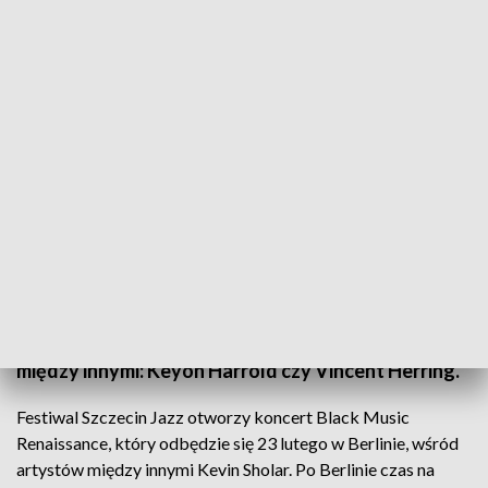
Szczecin Jazz Festiwal
Tak jak historia Nowego Orleanu nierozerwalnie
wiąże się z historią jazzu, tak Szczecin ma szansę
zostać nową, jazzową wizytówką Polski, a nawet
całej Europy. A to wszystko za sprawą festiwalu
Szczecin Jazz. Trzecia edycja rusza już 23 lutego.
Wśród muzycznych gości najlepsi z najlepszych,
między innymi: Keyon Harrold czy Vincent Herring.
Festiwal Szczecin Jazz otworzy koncert Black Music
Renaissance, który odbędzie się 23 lutego w Berlinie, wśród
artystów między innymi Kevin Sholar. Po Berlinie czas na