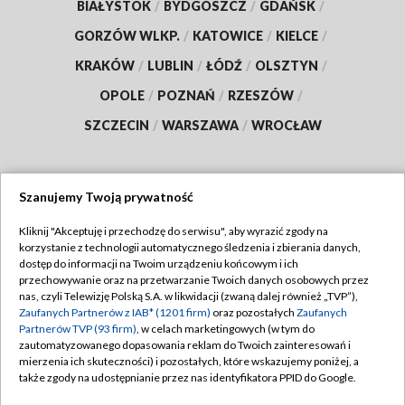
BIAŁYSTOK
/
BYDGOSZCZ
/
GDAŃSK
/
GORZÓW WLKP.
/
KATOWICE
/
KIELCE
/
KRAKÓW
/
LUBLIN
/
ŁÓDŹ
/
OLSZTYN
/
OPOLE
/
POZNAŃ
/
RZESZÓW
/
SZCZECIN
/
WARSZAWA
/
WROCŁAW
Szanujemy Twoją prywatność
Dołącz do nas:
Kliknij "Akceptuję i przechodzę do serwisu", aby wyrazić zgody na
korzystanie z technologii automatycznego śledzenia i zbierania danych,
TVP
dostęp do informacji na Twoim urządzeniu końcowym i ich
Abonament TVP
przechowywanie oraz na przetwarzanie Twoich danych osobowych przez
Regulamin TVP
nas, czyli Telewizję Polską S.A. w likwidacji (zwaną dalej również „TVP”),
Emisja w TVP
Polityka prywatności
Zaufanych Partnerów z IAB* (1201 firm)
oraz pozostałych
Zaufanych
Partnerów TVP (93 firm)
, w celach marketingowych (w tym do
Centrum informacji TVP
Moje zgody
zautomatyzowanego dopasowania reklam do Twoich zainteresowań i
mierzenia ich skuteczności) i pozostałych, które wskazujemy poniżej, a
Naziemna Telewizja Cyfrowa
Pomoc
także zgody na udostępnianie przez nas identyfikatora PPID do Google.
Sklep TVP
Biuro reklamy