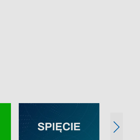
e-mail: kronika@tvp.pl.
e-mail: kronika@t