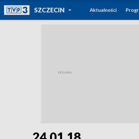
POWRÓT DO
SZCZECIN
Aktualności
Prog
TVP REGIONY
24.01.18