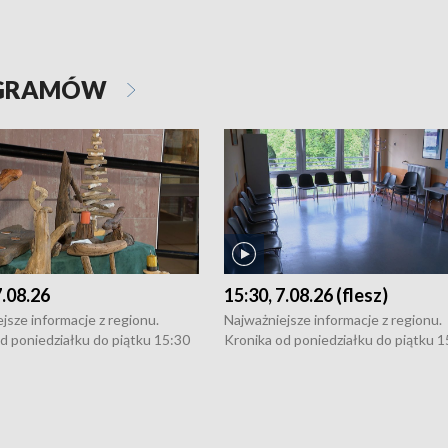
OGRAMÓW
7.08.26
15:30, 7.08.26 (flesz)
jsze informacje z regionu.
Najważniejsze informacje z regionu.
d poniedziałku do piątku 15:30
Kronika od poniedziałku do piątku 1
16:30 (+ rozmowa), 18:30, 21:30.
(flesz), 16:30 (+ rozmowa), 18:30, 21
y i święta 15:30 i 16:30
W weekendy i święta 15:30 i 16:30
8:30 i 21:30. Dziennikarze czekają
(flesz), 18:30 i 21:30. Dziennikarze c
a zgłoszenia: Szczecin - tel. 91-
na Państwa zgłoszenia: Szczecin - te
0, Koszalin - tel. 94-34-50-054,
4 8-10-400, Koszalin - tel. 94-34-50