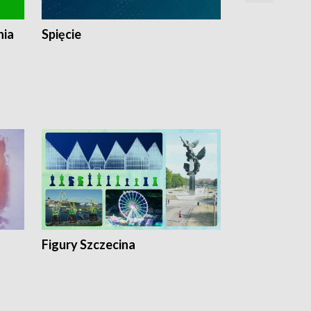
nia
Spięcie
Niedziałkow
Figury Szczecina