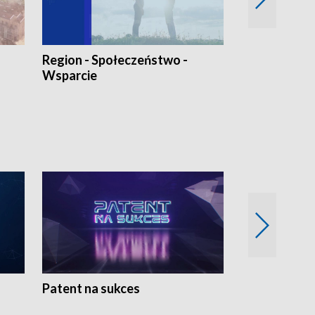
Region - Społeczeństwo -
Bez Barier
Wsparcie
Patent na sukces
Rolnictwo w 