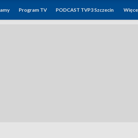
ramy
Program TV
PODCAST TVP3 Szczecin
Więce