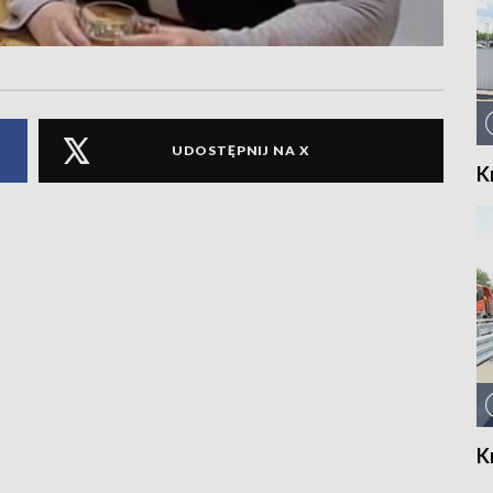
UDOSTĘPNIJ NA X
K
K