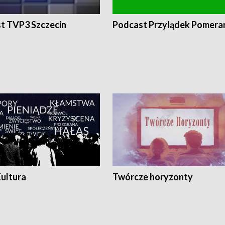
t TVP3 Szczecin
Podcast Przylądek Pomera
Kultura
Twórcze horyzonty