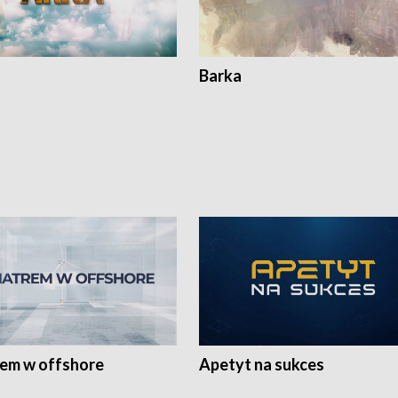
Barka
rem w offshore
Apetyt na sukces