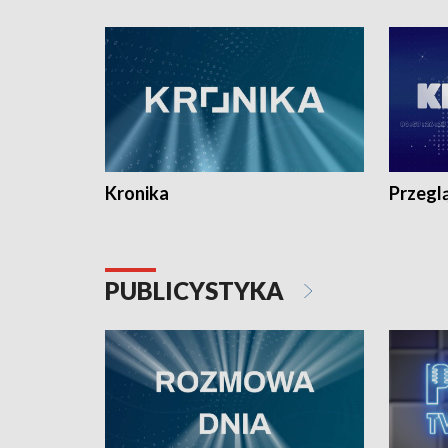
e-mail: kronika@tvp.pl.
e-mail: k
Kronika
Przegl
PUBLICYSTYKA