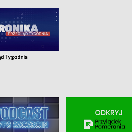
ronika@tvp.pl.
e-mail: kronika@tvp.pl.
ąd Tygodnia