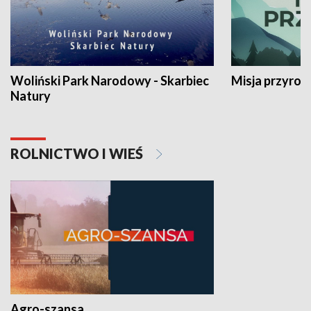
Woliński Park Narodowy - Skarbiec
Misja przyrod
Natury
ROLNICTWO I WIEŚ
Agro-szansa