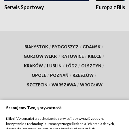
Serwis Sportowy
Europa z Blisk
BIAŁYSTOK
/
BYDGOSZCZ
/
GDAŃSK
/
GORZÓW WLKP.
/
KATOWICE
/
KIELCE
/
KRAKÓW
/
LUBLIN
/
ŁÓDŹ
/
OLSZTYN
/
OPOLE
/
POZNAŃ
/
RZESZÓW
/
SZCZECIN
/
WARSZAWA
/
WROCŁAW
Szanujemy Twoją prywatność
Dołącz do nas:
Kliknij "Akceptuję i przechodzę do serwisu", aby wyrazić zgody na
korzystanie z technologii automatycznego śledzenia i zbierania danych,
TVP
dostęp do informacji na Twoim urządzeniu końcowym i ich