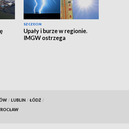
SZCZECIN
zę
Upały i burze w regionie.
IMGW ostrzega
KÓW
/
LUBLIN
/
ŁÓDŹ
/
ROCŁAW