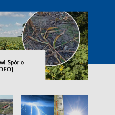
wi. Spór o
IDEO]