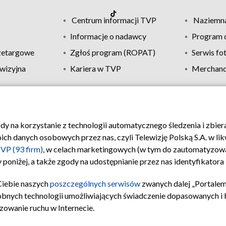
Centrum informacji TVP
Naziemna
Informacje o nadawcy
Program d
zetargowe
Zgłoś program (ROPAT)
Serwis fo
wizyjna
Kariera w TVP
Merchandi
Polityka prywatności
Moje zgody
Pomoc
Biuro re
ody na korzystanie z technologii automatycznego śledzenia i zbie
 danych osobowych przez nas, czyli Telewizję Polską S.A. w likw
VP (93 firm)
, w celach marketingowych (w tym do zautomatyzow
 poniżej, a także zgody na udostępnianie przez nas identyfikator
Ciebie naszych
poszczególnych serwisów
zwanych dalej „Portalem
obnych technologii umożliwiających świadczenie dopasowanych i be
zowanie ruchu w Internecie.