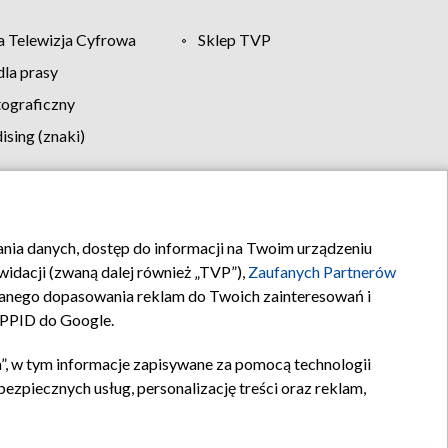
 Telewizja Cyfrowa
Sklep TVP
la prasy
tograficzny
sing (znaki)
klamy
Kontakt
rania danych, dostęp do informacji na Twoim urządzeniu
idacji (zwaną dalej również „TVP”),
Zaufanych Partnerów
anego dopasowania reklam do Twoich zainteresowań i
a PPID do Google.
”, w tym informacje zapisywane za pomocą technologii
zpiecznych usług, personalizację treści oraz reklam,