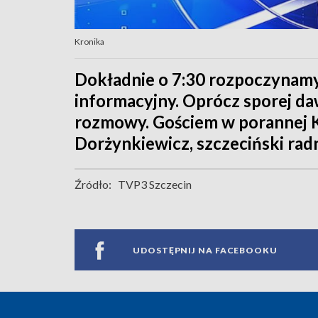
Kronika
Dokładnie o 7:30 rozpoczynamy
informacyjny. Oprócz sporej daw
rozmowy. Gościem w porannej K
Dorżynkiewicz, szczeciński rad
Źródło:
TVP3 Szczecin
UDOSTĘPNIJ NA FACEBOOKU