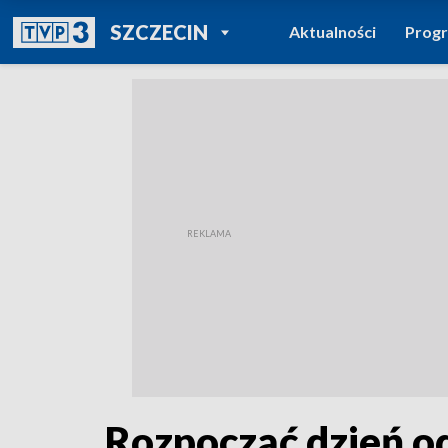
POWRÓT DO
SZCZECIN
Aktualności
Prog
TVP REGIONY
Rozpocząć dzień o