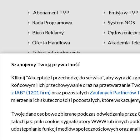
Abonament TVP
Emisja w TVP
Rada Programowa
System NOS
Biuro Reklamy
Ogłoszenie pr
Oferta Handlowa
Akademia Tele
Telegazeta ogłoszenia
Szanujemy Twoją prywatność
Regulamin TVP
Kliknij "Akceptuję i przechodzę do serwisu", aby wyrazić zg
końcowym i ich przechowywanie oraz na przetwarzanie Twoich
z IAB* (1201 firm)
oraz pozostałych
Zaufanych Partnerów T
mierzenia ich skuteczności) i pozostałych, które wskazujemy
Twoje dane osobowe zbierane podczas odwiedzania przez 
takich jak: pliki cookie, sygnalizatory WWW lub innych pod
udostępnianie funkcji mediów społecznościowych oraz anali