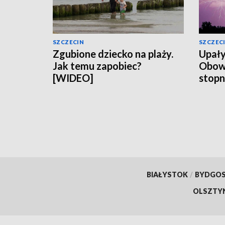
SZCZECIN
SZCZEC
Zgubione dziecko na plaży.
Upały
Jak temu zapobiec?
Obowią
[WIDEO]
stopn
BIAŁYSTOK
/
BYDGO
OLSZTY