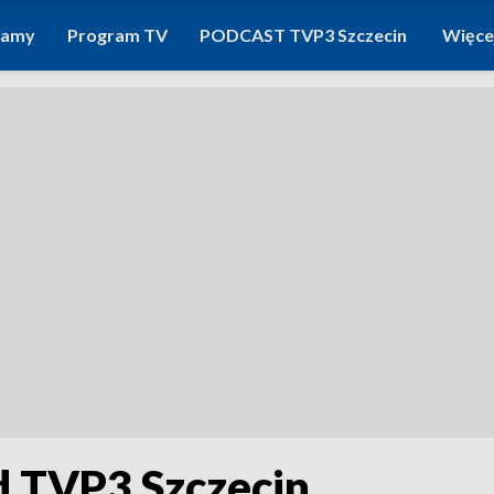
ramy
Program TV
PODCAST TVP3 Szczecin
Więce
d TVP3 Szczecin