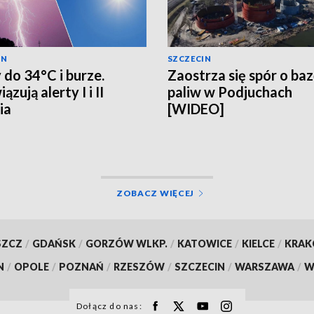
IN
SZCZECIN
 do 34°C i burze.
Zaostrza się spór o ba
zują alerty I i II
paliw w Podjuchach
ia
[WIDEO]
ZOBACZ WIĘCEJ
SZCZ
/
GDAŃSK
/
GORZÓW WLKP.
/
KATOWICE
/
KIELCE
/
KRA
N
/
OPOLE
/
POZNAŃ
/
RZESZÓW
/
SZCZECIN
/
WARSZAWA
/
W
Dołącz do nas: