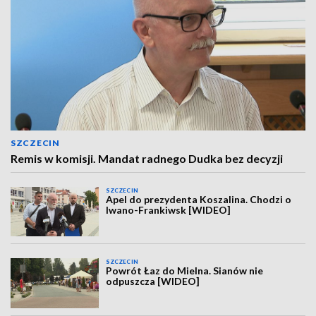
SZCZECIN
Remis w komisji. Mandat radnego Dudka bez decyzji
SZCZECIN
Apel do prezydenta Koszalina. Chodzi o
Iwano-Frankiwsk [WIDEO]
SZCZECIN
Powrót Łaz do Mielna. Sianów nie
odpuszcza [WIDEO]