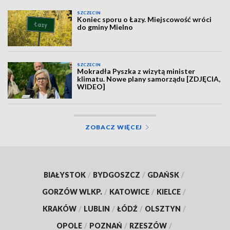
SZCZECIN
Koniec sporu o Łazy. Miejscowość wróci
do gminy Mielno
SZCZECIN
Mokradła Pyszka z wizytą minister
klimatu. Nowe plany samorządu [ZDJĘCIA,
WIDEO]
ZOBACZ WIĘCEJ
BIAŁYSTOK
/
BYDGOSZCZ
/
GDAŃSK
/
GORZÓW WLKP.
/
KATOWICE
/
KIELCE
/
KRAKÓW
/
LUBLIN
/
ŁÓDŹ
/
OLSZTYN
/
OPOLE
/
POZNAŃ
/
RZESZÓW
/