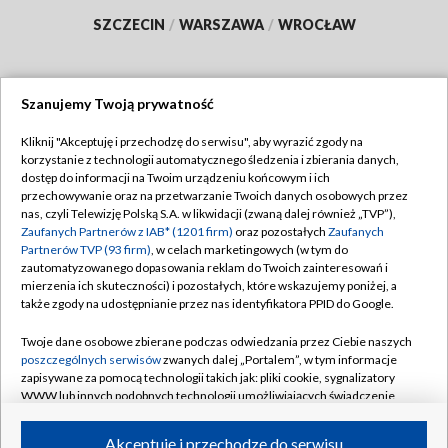
SZCZECIN
/
WARSZAWA
/
WROCŁAW
Szanujemy Twoją prywatność
Dołącz do nas:
Kliknij "Akceptuję i przechodzę do serwisu", aby wyrazić zgody na
korzystanie z technologii automatycznego śledzenia i zbierania danych,
TVP
dostęp do informacji na Twoim urządzeniu końcowym i ich
Abonament TVP
przechowywanie oraz na przetwarzanie Twoich danych osobowych przez
Regulamin TVP
nas, czyli Telewizję Polską S.A. w likwidacji (zwaną dalej również „TVP”),
Emisja w TVP
Polityka prywatności
Zaufanych Partnerów z IAB* (1201 firm)
oraz pozostałych
Zaufanych
Partnerów TVP (93 firm)
, w celach marketingowych (w tym do
Centrum informacji TVP
Moje zgody
zautomatyzowanego dopasowania reklam do Twoich zainteresowań i
mierzenia ich skuteczności) i pozostałych, które wskazujemy poniżej, a
Naziemna Telewizja Cyfrowa
Pomoc
także zgody na udostępnianie przez nas identyfikatora PPID do Google.
Sklep TVP
Biuro reklamy
Twoje dane osobowe zbierane podczas odwiedzania przez Ciebie naszych
Rada Programowa
Kontakt
poszczególnych serwisów
zwanych dalej „Portalem”, w tym informacje
zapisywane za pomocą technologii takich jak: pliki cookie, sygnalizatory
System NOS
WWW lub innych podobnych technologii umożliwiających świadczenie
dopasowanych i bezpiecznych usług, personalizację treści oraz reklam,
Informacje o nadawcy
Kanały
udostępnianie funkcji mediów społecznościowych oraz analizowanie
Akceptuję i przechodzę do serwisu