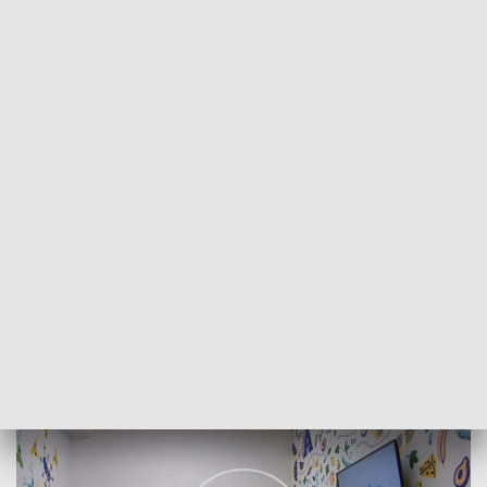
POWRÓT DO
SZCZECIN
TVP REGIONY
Szpital przyjazny dzieciom
2018-01-25
Małgorzata Miszczuk/NS