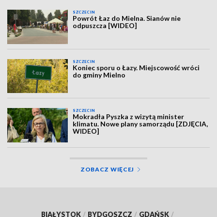
SZCZECIN
Powrót Łaz do Mielna. Sianów nie
odpuszcza [WIDEO]
SZCZECIN
Koniec sporu o Łazy. Miejscowość wróci
do gminy Mielno
SZCZECIN
Mokradła Pyszka z wizytą minister
klimatu. Nowe plany samorządu [ZDJĘCIA,
WIDEO]
ZOBACZ WIĘCEJ
BIAŁYSTOK
/
BYDGOSZCZ
/
GDAŃSK
/