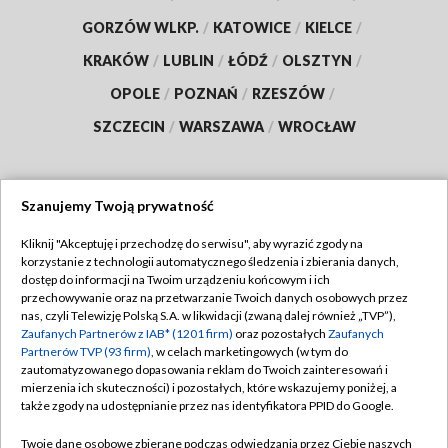
GORZÓW WLKP.
/
KATOWICE
/
KIELCE
/
KRAKÓW
/
LUBLIN
/
ŁÓDŹ
/
OLSZTYN
/
OPOLE
/
POZNAŃ
/
RZESZÓW
/
SZCZECIN
/
WARSZAWA
/
WROCŁAW
Szanujemy Twoją prywatność
Dołącz do nas:
Kliknij "Akceptuję i przechodzę do serwisu", aby wyrazić zgody na
korzystanie z technologii automatycznego śledzenia i zbierania danych,
TVP
dostęp do informacji na Twoim urządzeniu końcowym i ich
Abonament TVP
przechowywanie oraz na przetwarzanie Twoich danych osobowych przez
Regulamin TVP
nas, czyli Telewizję Polską S.A. w likwidacji (zwaną dalej również „TVP”),
Emisja w TVP
Polityka prywatności
Zaufanych Partnerów z IAB* (1201 firm)
oraz pozostałych
Zaufanych
Partnerów TVP (93 firm)
, w celach marketingowych (w tym do
Centrum informacji TVP
Moje zgody
zautomatyzowanego dopasowania reklam do Twoich zainteresowań i
mierzenia ich skuteczności) i pozostałych, które wskazujemy poniżej, a
Naziemna Telewizja Cyfrowa
Pomoc
także zgody na udostępnianie przez nas identyfikatora PPID do Google.
Sklep TVP
Biuro reklamy
Twoje dane osobowe zbierane podczas odwiedzania przez Ciebie naszych