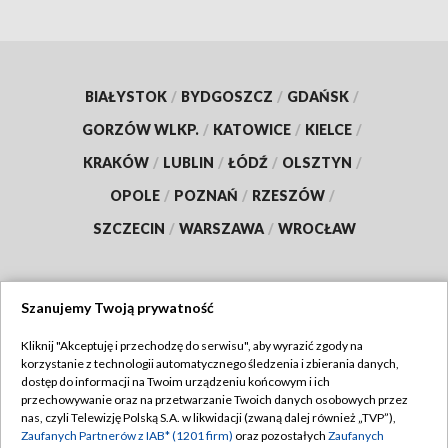
BIAŁYSTOK
/
BYDGOSZCZ
/
GDAŃSK
/
GORZÓW WLKP.
/
KATOWICE
/
KIELCE
/
KRAKÓW
/
LUBLIN
/
ŁÓDŹ
/
OLSZTYN
/
OPOLE
/
POZNAŃ
/
RZESZÓW
/
SZCZECIN
/
WARSZAWA
/
WROCŁAW
Szanujemy Twoją prywatność
Dołącz do nas:
Kliknij "Akceptuję i przechodzę do serwisu", aby wyrazić zgody na
korzystanie z technologii automatycznego śledzenia i zbierania danych,
TVP
dostęp do informacji na Twoim urządzeniu końcowym i ich
Abonament TVP
przechowywanie oraz na przetwarzanie Twoich danych osobowych przez
Regulamin TVP
nas, czyli Telewizję Polską S.A. w likwidacji (zwaną dalej również „TVP”),
Emisja w TVP
Polityka prywatności
Zaufanych Partnerów z IAB* (1201 firm)
oraz pozostałych
Zaufanych