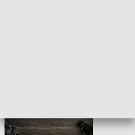
Z indeksem w ręku
Droga po suk
HISTORIA