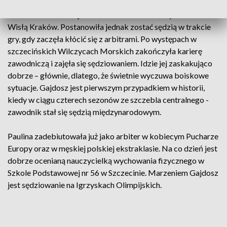
30-letnia Paulina Gajdosz to dwukrotna mistrzyni Polski z
Wisłą Kraków. Postanowiła jednak zostać sędzią w trakcie
gry, gdy zaczęła kłócić się z arbitrami. Po występach w
szczecińskich Wilczycach Morskich zakończyła karierę
zawodniczą i zajęła się sędziowaniem. Idzie jej zaskakująco
dobrze – głównie, dlatego, że świetnie wyczuwa boiskowe
sytuacje. Gajdosz jest pierwszym przypadkiem w historii,
kiedy w ciągu czterech sezonów ze szczebla centralnego -
zawodnik stał się sędzią międzynarodowym.
Paulina zadebiutowała już jako arbiter w kobiecym Pucharze
Europy oraz w męskiej polskiej ekstraklasie. Na co dzień jest
dobrze ocenianą nauczycielką wychowania fizycznego w
Szkole Podstawowej nr 56 w Szczecinie. Marzeniem Gajdosz
jest sędziowanie na Igrzyskach Olimpijskich.