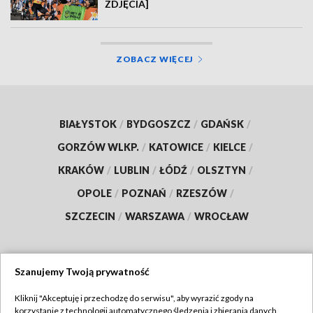
ZDJĘCIA]
ZOBACZ WIĘCEJ
BIAŁYSTOK
/
BYDGOSZCZ
/
GDAŃSK
/
GORZÓW WLKP.
/
KATOWICE
/
KIELCE
/
KRAKÓW
/
LUBLIN
/
ŁÓDŹ
/
OLSZTYN
/
OPOLE
/
POZNAŃ
/
RZESZÓW
/
SZCZECIN
/
WARSZAWA
/
WROCŁAW
Szanujemy Twoją prywatność
Dołącz do nas:
Kliknij "Akceptuję i przechodzę do serwisu", aby wyrazić zgody na
korzystanie z technologii automatycznego śledzenia i zbierania danych,