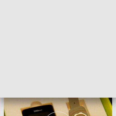
POWRÓT DO
SZCZECIN
TVP REGIONY
Bezpłatna teleopieka
2018-01-25
Justyna Prywer /as