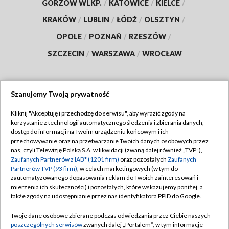
GORZÓW WLKP.
/
KATOWICE
/
KIELCE
/
KRAKÓW
/
LUBLIN
/
ŁÓDŹ
/
OLSZTYN
/
OPOLE
/
POZNAŃ
/
RZESZÓW
/
SZCZECIN
/
WARSZAWA
/
WROCŁAW
Szanujemy Twoją prywatność
Dołącz do nas:
Kliknij "Akceptuję i przechodzę do serwisu", aby wyrazić zgody na
korzystanie z technologii automatycznego śledzenia i zbierania danych,
TVP
dostęp do informacji na Twoim urządzeniu końcowym i ich
Abonament TVP
przechowywanie oraz na przetwarzanie Twoich danych osobowych przez
Regulamin TVP
nas, czyli Telewizję Polską S.A. w likwidacji (zwaną dalej również „TVP”),
Emisja w TVP
Polityka prywatności
Zaufanych Partnerów z IAB* (1201 firm)
oraz pozostałych
Zaufanych
Partnerów TVP (93 firm)
, w celach marketingowych (w tym do
Centrum informacji TVP
Moje zgody
zautomatyzowanego dopasowania reklam do Twoich zainteresowań i
mierzenia ich skuteczności) i pozostałych, które wskazujemy poniżej, a
Naziemna Telewizja Cyfrowa
Pomoc
także zgody na udostępnianie przez nas identyfikatora PPID do Google.
Sklep TVP
Biuro reklamy
Twoje dane osobowe zbierane podczas odwiedzania przez Ciebie naszych
Rada Programowa
Kontakt
poszczególnych serwisów
zwanych dalej „Portalem”, w tym informacje