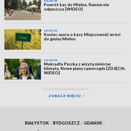
SZCZECIN
Powrót Łaz do Mielna. Sianów nie
odpuszcza [WIDEO]
SZCZECIN
Koniec sporu o Łazy. Miejscowość wróci
do gminy Mielno
SZCZECIN
Mokradła Pyszka z wizytą minister
klimatu. Nowe plany samorządu [ZDJĘCIA,
WIDEO]
ZOBACZ WIĘCEJ
BIAŁYSTOK
/
BYDGOSZCZ
/
GDAŃSK
/