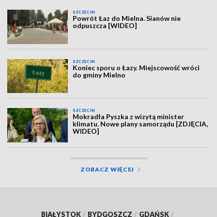
SZCZECIN
Powrót Łaz do Mielna. Sianów nie
odpuszcza [WIDEO]
SZCZECIN
Koniec sporu o Łazy. Miejscowość wróci
do gminy Mielno
SZCZECIN
Mokradła Pyszka z wizytą minister
klimatu. Nowe plany samorządu [ZDJĘCIA,
WIDEO]
ZOBACZ WIĘCEJ
BIAŁYSTOK
/
BYDGOSZCZ
/
GDAŃSK
/