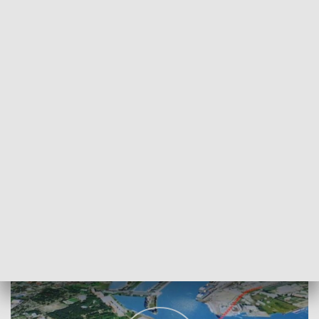
POWRÓT DO
SZCZECIN
TVP REGIONY
Nowy wykonawca tunelu
2018-01-25
Jacek Gonera / kb