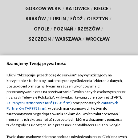
GORZÓW WLKP.
/
KATOWICE
/
KIELCE
/
KRAKÓW
/
LUBLIN
/
ŁÓDŹ
/
OLSZTYN
/
OPOLE
/
POZNAŃ
/
RZESZÓW
/
SZCZECIN
/
WARSZAWA
/
WROCŁAW
Szanujemy Twoją prywatność
Dołącz do nas:
Kliknij "Akceptuję i przechodzę do serwisu", aby wyrazić zgody na
korzystanie z technologii automatycznego śledzenia i zbierania danych,
TVP
dostęp do informacji na Twoim urządzeniu końcowym i ich
Abonament TVP
przechowywanie oraz na przetwarzanie Twoich danych osobowych przez
Regulamin TVP
nas, czyli Telewizję Polską S.A. w likwidacji (zwaną dalej również „TVP”),
Emisja w TVP
Polityka prywatności
Zaufanych Partnerów z IAB* (1201 firm)
oraz pozostałych
Zaufanych
Partnerów TVP (93 firm)
, w celach marketingowych (w tym do
Centrum informacji TVP
Moje zgody
zautomatyzowanego dopasowania reklam do Twoich zainteresowań i
mierzenia ich skuteczności) i pozostałych, które wskazujemy poniżej, a
Naziemna Telewizja Cyfrowa
Pomoc
także zgody na udostępnianie przez nas identyfikatora PPID do Google.
Sklep TVP
Biuro reklamy
Twoje dane osobowe zbierane podczas odwiedzania przez Ciebie naszych