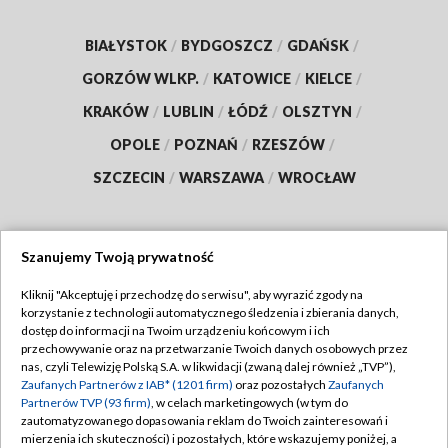
BIAŁYSTOK
/
BYDGOSZCZ
/
GDAŃSK
/
GORZÓW WLKP.
/
KATOWICE
/
KIELCE
/
KRAKÓW
/
LUBLIN
/
ŁÓDŹ
/
OLSZTYN
/
OPOLE
/
POZNAŃ
/
RZESZÓW
/
SZCZECIN
/
WARSZAWA
/
WROCŁAW
Szanujemy Twoją prywatność
Dołącz do nas:
Kliknij "Akceptuję i przechodzę do serwisu", aby wyrazić zgody na
korzystanie z technologii automatycznego śledzenia i zbierania danych,
TVP
dostęp do informacji na Twoim urządzeniu końcowym i ich
Abonament TVP
przechowywanie oraz na przetwarzanie Twoich danych osobowych przez
Regulamin TVP
nas, czyli Telewizję Polską S.A. w likwidacji (zwaną dalej również „TVP”),
Emisja w TVP
Polityka prywatności
Zaufanych Partnerów z IAB* (1201 firm)
oraz pozostałych
Zaufanych
Partnerów TVP (93 firm)
, w celach marketingowych (w tym do
Centrum informacji TVP
Moje zgody
zautomatyzowanego dopasowania reklam do Twoich zainteresowań i
mierzenia ich skuteczności) i pozostałych, które wskazujemy poniżej, a
Naziemna Telewizja Cyfrowa