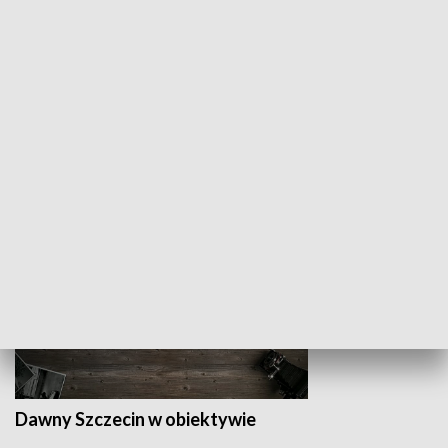
Z indeksem w ręku
Droga po suk
HISTORIA
Dawny Szczecin w obiektywie