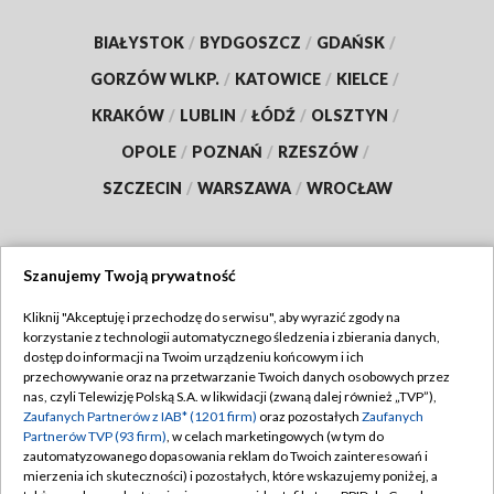
BIAŁYSTOK
/
BYDGOSZCZ
/
GDAŃSK
/
GORZÓW WLKP.
/
KATOWICE
/
KIELCE
/
KRAKÓW
/
LUBLIN
/
ŁÓDŹ
/
OLSZTYN
/
OPOLE
/
POZNAŃ
/
RZESZÓW
/
SZCZECIN
/
WARSZAWA
/
WROCŁAW
Szanujemy Twoją prywatność
Dołącz do nas:
Kliknij "Akceptuję i przechodzę do serwisu", aby wyrazić zgody na
korzystanie z technologii automatycznego śledzenia i zbierania danych,
TVP
dostęp do informacji na Twoim urządzeniu końcowym i ich
Abonament TVP
przechowywanie oraz na przetwarzanie Twoich danych osobowych przez
Regulamin TVP
nas, czyli Telewizję Polską S.A. w likwidacji (zwaną dalej również „TVP”),
Emisja w TVP
Polityka prywatności
Zaufanych Partnerów z IAB* (1201 firm)
oraz pozostałych
Zaufanych
Partnerów TVP (93 firm)
, w celach marketingowych (w tym do
Centrum informacji TVP
Moje zgody
zautomatyzowanego dopasowania reklam do Twoich zainteresowań i
mierzenia ich skuteczności) i pozostałych, które wskazujemy poniżej, a
Naziemna Telewizja Cyfrowa
Pomoc