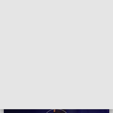
POWRÓT DO
SZCZECIN
TVP REGIONY
Festiwal „Piosenka jest dobra na zimę”
2018-01-27
Artur Baranowski / DF