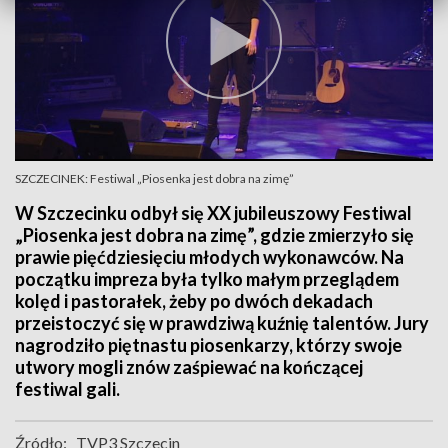
SZCZECINEK: Festiwal „Piosenka jest dobra na zimę”
W Szczecinku odbył się XX jubileuszowy Festiwal
„Piosenka jest dobra na zimę”, gdzie zmierzyło się
prawie pięćdziesięciu młodych wykonawców. Na
początku impreza była tylko małym przeglądem
kolęd i pastorałek, żeby po dwóch dekadach
przeistoczyć się w prawdziwą kuźnię talentów. Jury
nagrodziło piętnastu piosenkarzy, którzy swoje
utwory mogli znów zaśpiewać na kończącej
festiwal gali.
Źródło:
TVP3 Szczecin