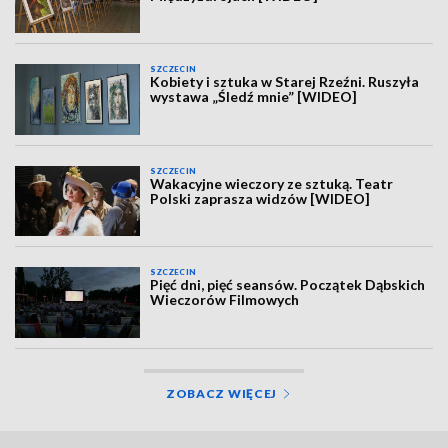
SZCZECIN
Kobiety i sztuka w Starej Rzeźni. Ruszyła
wystawa „Śledź mnie” [WIDEO]
SZCZECIN
Wakacyjne wieczory ze sztuką. Teatr
Polski zaprasza widzów [WIDEO]
SZCZECIN
Pięć dni, pięć seansów. Początek Dąbskich
Wieczorów Filmowych
ZOBACZ WIĘCEJ