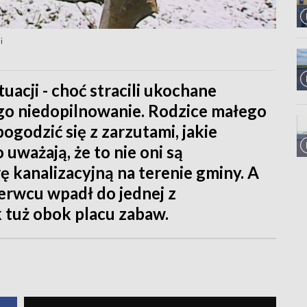
i
tuacji - choć stracili ukochane
ego niedopilnowanie. Rodzice małego
godzić się z zarzutami, jakie
uważają, że to nie oni są
ę kanalizacyjną na terenie gminy. A
erwcu wpadł do jednej z
 tuż obok placu zabaw.