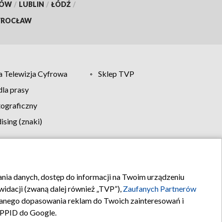
KÓW
/
LUBLIN
/
ŁÓDŹ
/
ROCŁAW
 Telewizja Cyfrowa
Sklep TVP
la prasy
tograficzny
sing (znaki)
klamy
Kontakt
rania danych, dostęp do informacji na Twoim urządzeniu
idacji (zwaną dalej również „TVP”),
Zaufanych Partnerów
anego dopasowania reklam do Twoich zainteresowań i
a PPID do Google.