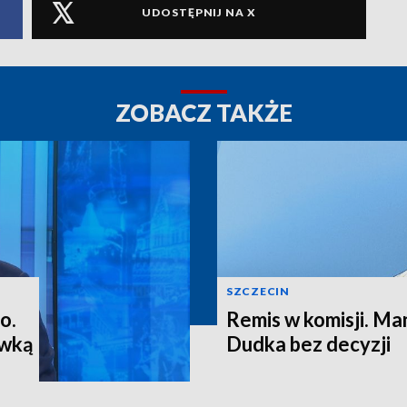
UDOSTĘPNIJ NA X
ZOBACZ TAKŻE
SZCZECIN
o.
Remis w komisji. M
ewką
Dudka bez decyzji