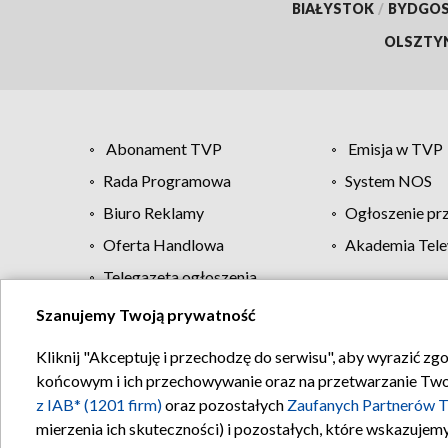
BIAŁYSTOK
/
BYDGO
OLSZTY
Abonament TVP
Emisja w TVP
Rada Programowa
System NOS
Biuro Reklamy
Ogłoszenie pr
Oferta Handlowa
Akademia Tele
Telegazeta ogłoszenia
Szanujemy Twoją prywatność
Regulamin TVP
Kliknij "Akceptuję i przechodzę do serwisu", aby wyrazić zg
końcowym i ich przechowywanie oraz na przetwarzanie Twoich
z IAB* (1201 firm)
oraz pozostałych
Zaufanych Partnerów T
mierzenia ich skuteczności) i pozostałych, które wskazujemy