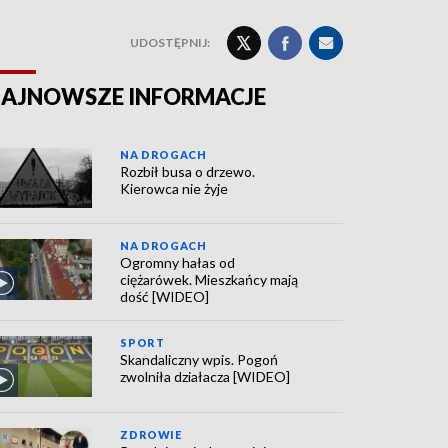
UDOSTĘPNIJ:
AJNOWSZE INFORMACJE
NA DROGACH
Rozbił busa o drzewo.
Kierowca nie żyje
NA DROGACH
Ogromny hałas od
ciężarówek. Mieszkańcy mają
dość [WIDEO]
SPORT
Skandaliczny wpis. Pogoń
zwolniła działacza [WIDEO]
ZDROWIE