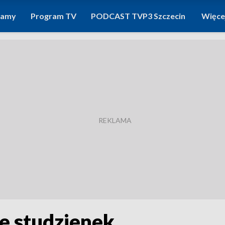
ramy
Program TV
PODCAST TVP3 Szczecin
Więce
e studzienek