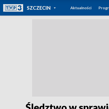
POWRÓT DO
SZCZECIN
Aktualności
Prog
TVP REGIONY
Śledztwo w sprawi