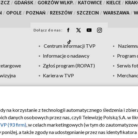
SZCZ
/
GDAŃSK
/
GORZÓW WLKP.
/
KATOWICE
/
KIELCE
/
KRA
N
/
OPOLE
/
POZNAŃ
/
RZESZÓW
/
SZCZECIN
/
WARSZAWA
/
W
Dołącz do nas:
Centrum informacji TVP
Naziemna
Informacje o nadawcy
Program d
zetargowe
Zgłoś program (ROPAT)
Serwis fo
wizyjna
Kariera w TVP
Merchandi
Polityka prywatności
Moje zgody
Pomoc
Biuro re
ody na korzystanie z technologii automatycznego śledzenia i zbie
 danych osobowych przez nas, czyli Telewizję Polską S.A. w likw
VP (93 firm)
, w celach marketingowych (w tym do zautomatyzow
 poniżej, a także zgody na udostępnianie przez nas identyfikator