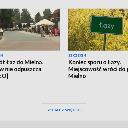
IN
SZCZECIN
t Łaz do Mielna.
Koniec sporu o Łazy.
w nie odpuszcza
Miejscowość wróci do
EO]
Mielno
ZOBACZ WIĘCEJ