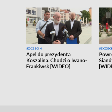
SZCZECIN
SZCZEC
Apel do prezydenta
Powró
Koszalina. Chodzi o Iwano-
Sianó
Frankiwsk [WIDEO]
[WID