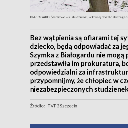
BIAŁOGARD: Śledztwo ws. studzienki, w której doszło do tragedi
Bez wątpienia są ofiarami tej sy
dziecko, będą odpowiadać za j
Szymka z Białogardu nie mogą po
przedstawiła im prokuratura, bo 
odpowiedzialni za infrastruktur
przypomnijmy, że chłopiec w cz
niezabezpieczonych studzienek
Źródło:
TVP3 Szczecin