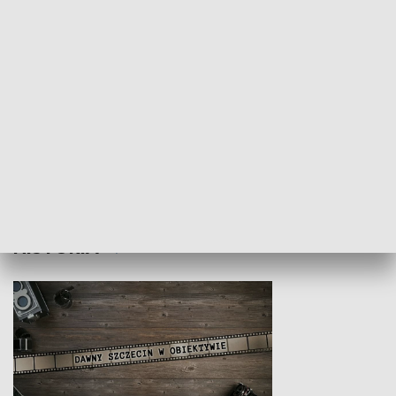
Z indeksem w ręku
Droga po suk
HISTORIA