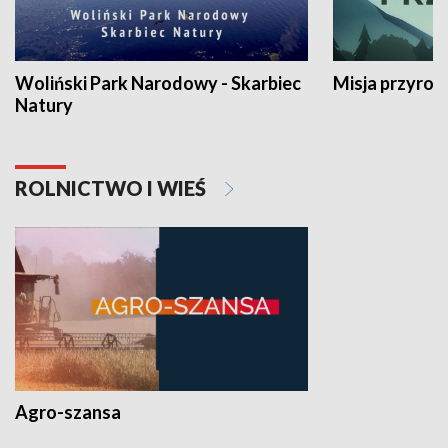
Woliński Park Narodowy - Skarbiec
Misja przyrod
Natury
ROLNICTWO I WIEŚ
Agro-szansa