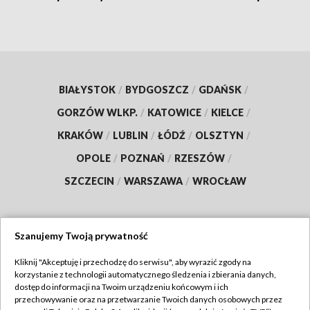
BIAŁYSTOK
/
BYDGOSZCZ
/
GDAŃSK
/
GORZÓW WLKP.
/
KATOWICE
/
KIELCE
/
KRAKÓW
/
LUBLIN
/
ŁÓDŹ
/
OLSZTYN
/
OPOLE
/
POZNAŃ
/
RZESZÓW
/
SZCZECIN
/
WARSZAWA
/
WROCŁAW
Szanujemy Twoją prywatność
Dołącz do nas:
Kliknij "Akceptuję i przechodzę do serwisu", aby wyrazić zgody na
korzystanie z technologii automatycznego śledzenia i zbierania danych,
TVP
dostęp do informacji na Twoim urządzeniu końcowym i ich
Abonament TVP
przechowywanie oraz na przetwarzanie Twoich danych osobowych przez
Regulamin TVP