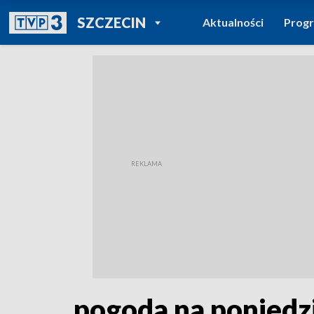
POWRÓT DO
SZCZECIN
Aktualności
Prog
TVP REGIONY
pogoda na poniedzi