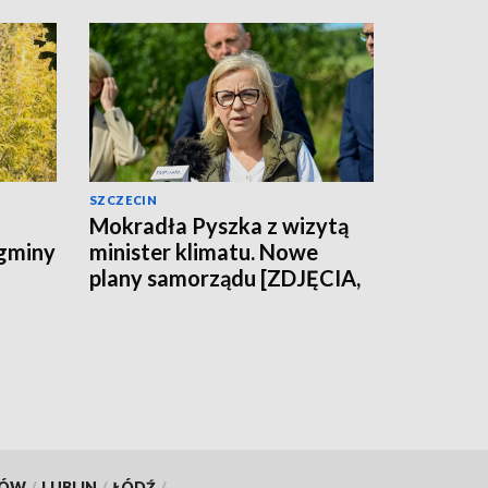
SZCZECIN
Mokradła Pyszka z wizytą
 gminy
minister klimatu. Nowe
plany samorządu [ZDJĘCIA,
WIDEO]
KÓW
/
LUBLIN
/
ŁÓDŹ
/