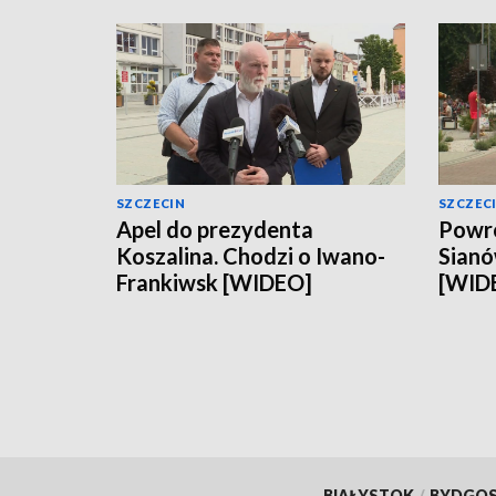
SZCZECIN
SZCZEC
Apel do prezydenta
Powró
Koszalina. Chodzi o Iwano-
Sianó
Frankiwsk [WIDEO]
[WID
BIAŁYSTOK
/
BYDGO