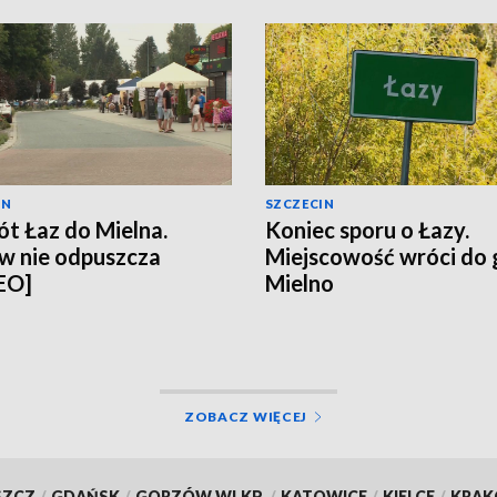
IN
SZCZECIN
t Łaz do Mielna.
Koniec sporu o Łazy.
w nie odpuszcza
Miejscowość wróci do
EO]
Mielno
ZOBACZ WIĘCEJ
SZCZ
/
GDAŃSK
/
GORZÓW WLKP.
/
KATOWICE
/
KIELCE
/
KRA