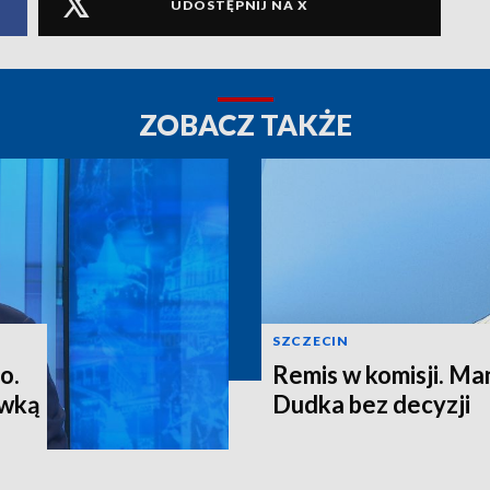
UDOSTĘPNIJ NA X
ZOBACZ TAKŻE
SZCZECIN
o.
Remis w komisji. M
ewką
Dudka bez decyzji