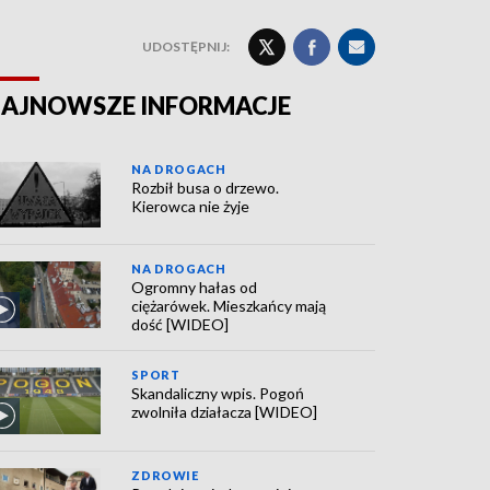
UDOSTĘPNIJ:
AJNOWSZE INFORMACJE
NA DROGACH
Rozbił busa o drzewo.
Kierowca nie żyje
NA DROGACH
Ogromny hałas od
ciężarówek. Mieszkańcy mają
dość [WIDEO]
SPORT
Skandaliczny wpis. Pogoń
zwolniła działacza [WIDEO]
ZDROWIE