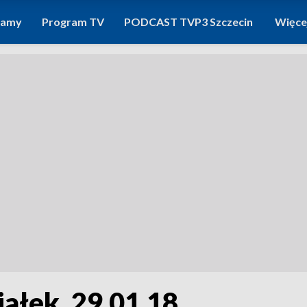
ramy
Program TV
PODCAST TVP3 Szczecin
Więce
ałek, 29.01.18