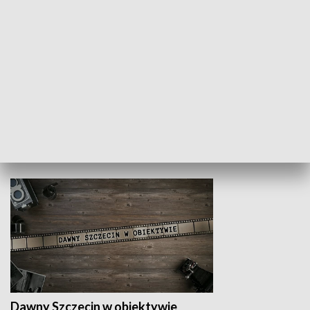
Z indeksem w ręku
Droga po suk
HISTORIA
Dawny Szczecin w obiektywie