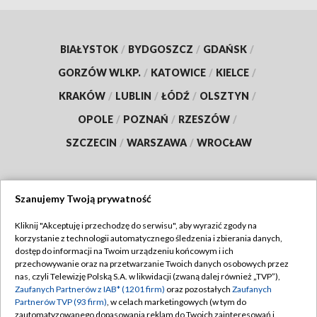
BIAŁYSTOK
/
BYDGOSZCZ
/
GDAŃSK
/
GORZÓW WLKP.
/
KATOWICE
/
KIELCE
/
KRAKÓW
/
LUBLIN
/
ŁÓDŹ
/
OLSZTYN
/
OPOLE
/
POZNAŃ
/
RZESZÓW
/
SZCZECIN
/
WARSZAWA
/
WROCŁAW
Szanujemy Twoją prywatność
Dołącz do nas:
Kliknij "Akceptuję i przechodzę do serwisu", aby wyrazić zgody na
korzystanie z technologii automatycznego śledzenia i zbierania danych,
TVP
dostęp do informacji na Twoim urządzeniu końcowym i ich
Abonament TVP
przechowywanie oraz na przetwarzanie Twoich danych osobowych przez
Regulamin TVP
nas, czyli Telewizję Polską S.A. w likwidacji (zwaną dalej również „TVP”),
Emisja w TVP
Polityka prywatności
Zaufanych Partnerów z IAB* (1201 firm)
oraz pozostałych
Zaufanych
Partnerów TVP (93 firm)
, w celach marketingowych (w tym do
Centrum informacji TVP
Moje zgody
zautomatyzowanego dopasowania reklam do Twoich zainteresowań i