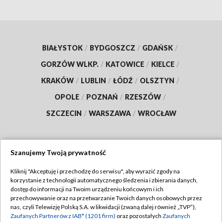
BIAŁYSTOK
/
BYDGOSZCZ
/
GDAŃSK
/
GORZÓW WLKP.
/
KATOWICE
/
KIELCE
/
KRAKÓW
/
LUBLIN
/
ŁÓDŹ
/
OLSZTYN
/
OPOLE
/
POZNAŃ
/
RZESZÓW
/
SZCZECIN
/
WARSZAWA
/
WROCŁAW
Szanujemy Twoją prywatność
Dołącz do nas:
Kliknij "Akceptuję i przechodzę do serwisu", aby wyrazić zgody na
korzystanie z technologii automatycznego śledzenia i zbierania danych,
TVP
dostęp do informacji na Twoim urządzeniu końcowym i ich
Abonament TVP
przechowywanie oraz na przetwarzanie Twoich danych osobowych przez
Regulamin TVP
nas, czyli Telewizję Polską S.A. w likwidacji (zwaną dalej również „TVP”),
Emisja w TVP
Polityka prywatności
Zaufanych Partnerów z IAB* (1201 firm)
oraz pozostałych
Zaufanych