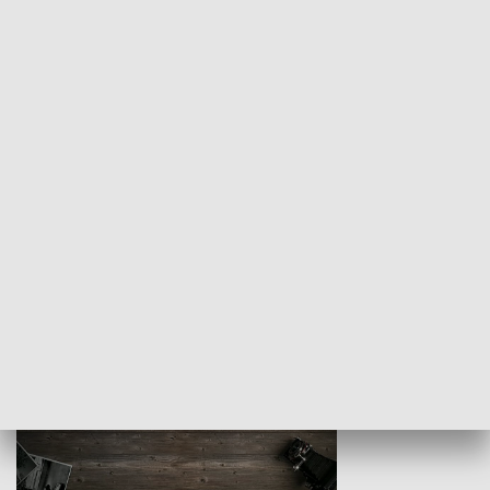
Z indeksem w ręku
Droga po suk
HISTORIA