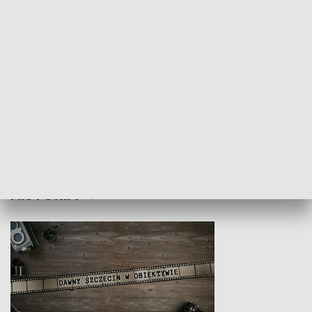
Z indeksem w ręku
Droga po suk
HISTORIA