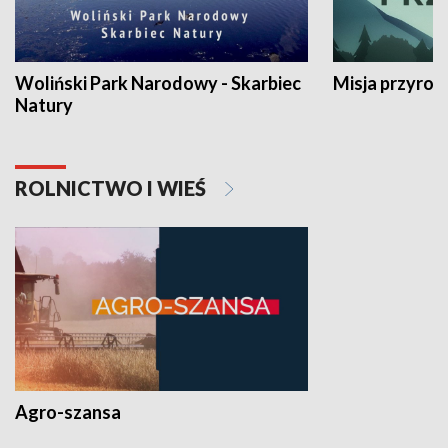
Woliński Park Narodowy - Skarbiec
Misja przyrod
Natury
ROLNICTWO I WIEŚ
Agro-szansa