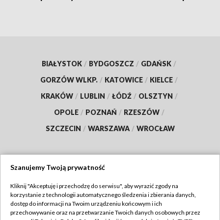
BIAŁYSTOK
/
BYDGOSZCZ
/
GDAŃSK
/
GORZÓW WLKP.
/
KATOWICE
/
KIELCE
/
KRAKÓW
/
LUBLIN
/
ŁÓDŹ
/
OLSZTYN
/
OPOLE
/
POZNAŃ
/
RZESZÓW
/
SZCZECIN
/
WARSZAWA
/
WROCŁAW
Szanujemy Twoją prywatność
Dołącz do nas:
Kliknij "Akceptuję i przechodzę do serwisu", aby wyrazić zgody na
korzystanie z technologii automatycznego śledzenia i zbierania danych,
TVP
dostęp do informacji na Twoim urządzeniu końcowym i ich
Abonament TVP
przechowywanie oraz na przetwarzanie Twoich danych osobowych przez
Regulamin TVP