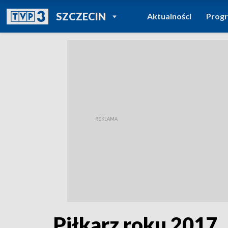
POWRÓT DO
SZCZECIN
Aktualności
Prog
TVP REGIONY
Piłkarz roku 2017