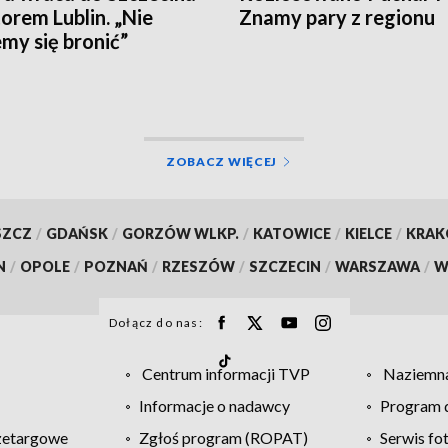
orem Lublin. „Nie
Znamy pary z regionu
emy się bronić”
ZOBACZ WIĘCEJ
SZCZ
/
GDAŃSK
/
GORZÓW WLKP.
/
KATOWICE
/
KIELCE
/
KRA
N
/
OPOLE
/
POZNAŃ
/
RZESZÓW
/
SZCZECIN
/
WARSZAWA
/
W
Dołącz do nas:
Centrum informacji TVP
Naziemna
Informacje o nadawcy
Program d
zetargowe
Zgłoś program (ROPAT)
Serwis fo