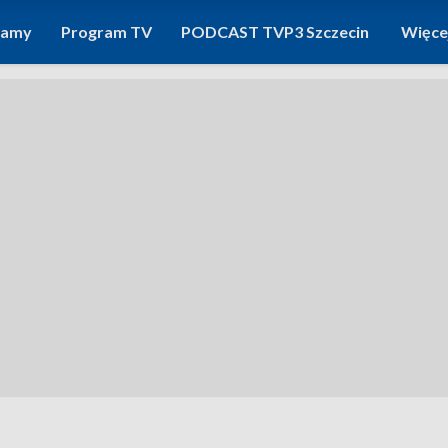
ramy
Program TV
PODCAST TVP3 Szczecin
Więce