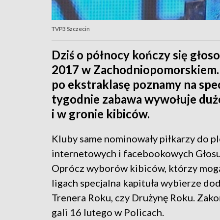
TVP3 Szczecin
Dziś o północy kończy się głos
2017 w Zachodniopomorskiem. Z
po ekstraklasę poznamy na spec
tygodnie zabawa wywołuje duże
i w gronie kibiców.
Kluby same nominowały piłkarzy do pl
internetowych i facebookowych Głosu 
Oprócz wyborów kibiców, którzy mogą
ligach specjalna kapituła wybierze d
Trenera Roku, czy Drużynę Roku. Zakoń
gali 16 lutego w Policach.