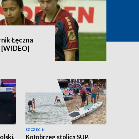
rnik Łęczna
e [WIDEO]
SZCZECIN
lski.
Kołobrzeg stolicą SUP.