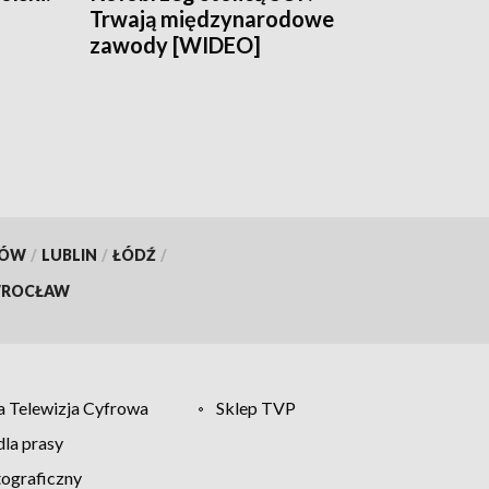
Trwają międzynarodowe
zawody [WIDEO]
KÓW
/
LUBLIN
/
ŁÓDŹ
/
ROCŁAW
 Telewizja Cyfrowa
Sklep TVP
la prasy
tograficzny