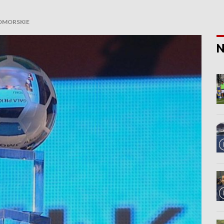
OMORSKIE
N