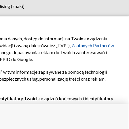
sing (znaki)
klamy
Kontakt
rania danych, dostęp do informacji na Twoim urządzeniu
idacji (zwaną dalej również „TVP”),
Zaufanych Partnerów
anego dopasowania reklam do Twoich zainteresowań i
a PPID do Google.
”, w tym informacje zapisywane za pomocą technologii
zpiecznych usług, personalizację treści oraz reklam,
identyfikatory Twoich urządzeń końcowych i identyfikatory
P,
Zaufanych Partnerów z IAB
oraz pozostałych
Zaufanych
 wyboru podstawowych reklam, wyboru spersonalizowanych
ch treści, pomiaru wydajności reklam, pomiaru wydajności
nia bezpieczeństwa, zapobiegania oszustwom i usuwania