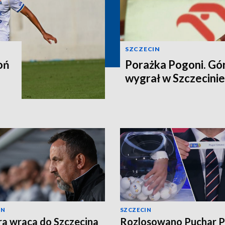
SZCZECIN
oń
Porażka Pogoni. Gó
wygrał w Szczecini
IN
SZCZECIN
ra wraca do Szczecina
Rozlosowano Puchar Po