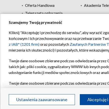
Oferta Handlowa
Akademia Tele
Telegazeta ogłoszenia
Szanujemy Twoją prywatność
Regulamin TVP
Kliknij "Akceptuję i przechodzę do serwisu", aby wyrazić zg
końcowym i ich przechowywanie oraz na przetwarzanie Twoich
z IAB* (1201 firm)
oraz pozostałych
Zaufanych Partnerów T
mierzenia ich skuteczności) i pozostałych, które wskazujemy
Twoje dane osobowe zbierane podczas odwiedzania przez 
takich jak: pliki cookie, sygnalizatory WWW lub innych pod
udostępnianie funkcji mediów społecznościowych oraz anali
Twoje dane osobowe zbierane podczas odwiedzania przez 
plików cookie, informacje o Twoich wyszukiwaniach w serwi
Partnerów TVP
dla realizacji następujących celów i funkc
Ustawienia zaawansowane
Akceptuję i
reklam, tworzenia profilu spersonalizowanych reklam, tworz
treści, stosowania badań rynkowych w celu generowania op