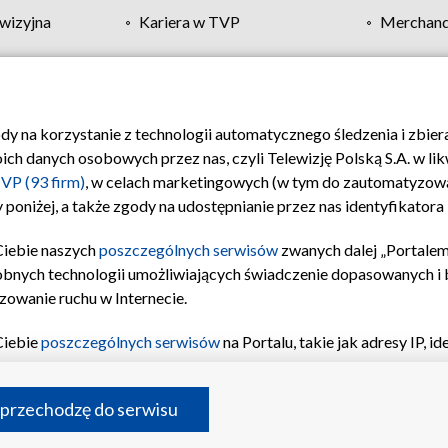
wizyjna
Kariera w TVP
Merchandi
Polityka prywatności
Moje zgody
Pomoc
Biuro re
ody na korzystanie z technologii automatycznego śledzenia i zbie
 danych osobowych przez nas, czyli Telewizję Polską S.A. w likw
VP (93 firm)
, w celach marketingowych (w tym do zautomatyzow
 poniżej, a także zgody na udostępnianie przez nas identyfikator
Ciebie naszych
poszczególnych serwisów
zwanych dalej „Portalem
obnych technologii umożliwiających świadczenie dopasowanych i be
zowanie ruchu w Internecie.
Ciebie
poszczególnych serwisów
na Portalu, takie jak adresy IP, 
sach Portalu czy historia odwiedzin będą przetwarzane przez TV
ji: przechowywania informacji na urządzeniu lub dostęp do nich,
©2026 Telewizja Polska S.A. w likwidacji
 przechodzę do serwisu
enia profilu spersonalizowanych treści, wyboru spersonalizowany
inii odbiorców, opracowywania i ulepszania produktów, zapewnie