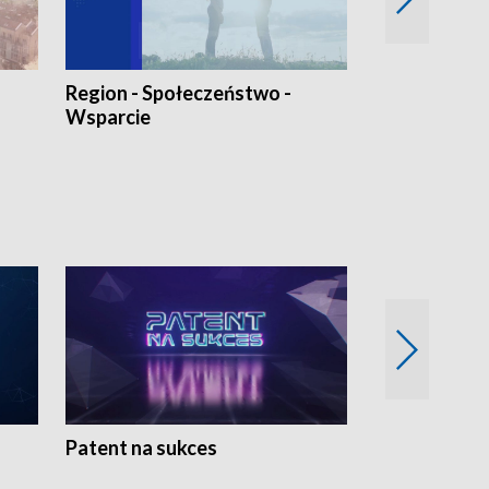
Region - Społeczeństwo -
Bez Barier
Wsparcie
Patent na sukces
Rolnictwo w 