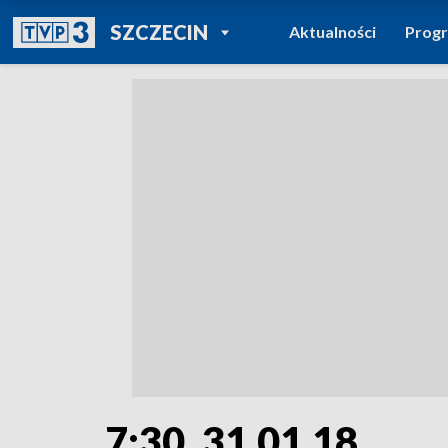
POWRÓT DO
SZCZECIN
Aktualności
Prog
TVP REGIONY
7:30, 31.01.18