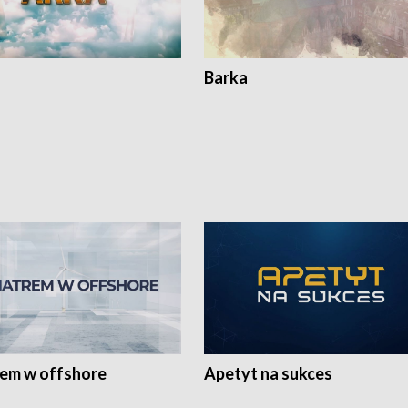
Barka
rem w offshore
Apetyt na sukces