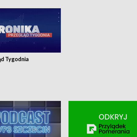
ronika@tvp.pl.
e-mail: kronika@tvp.pl.
ąd Tygodnia