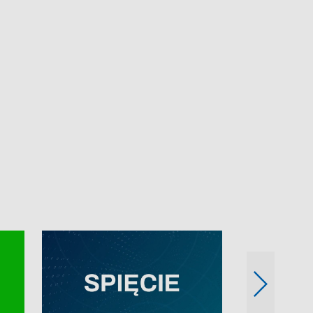
e-mail: kronika@tvp.pl.
e-mail: kronika@t