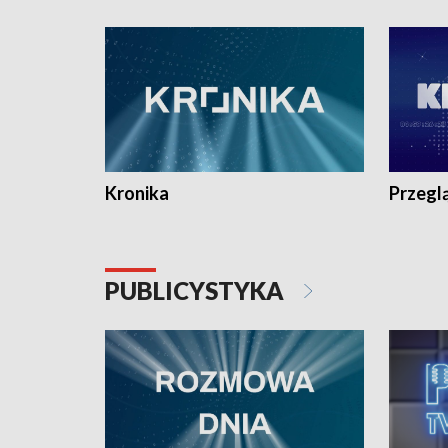
e-mail: kronika@tvp.pl.
e-mail: k
Kronika
Przegl
PUBLICYSTYKA