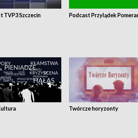
t TVP3 Szczecin
Podcast Przylądek Pomera
Kultura
Twórcze horyzonty