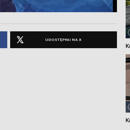
UDOSTĘPNIJ NA X
K
K