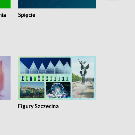
nia
Spięcie
Niedziałkow
Figury Szczecina