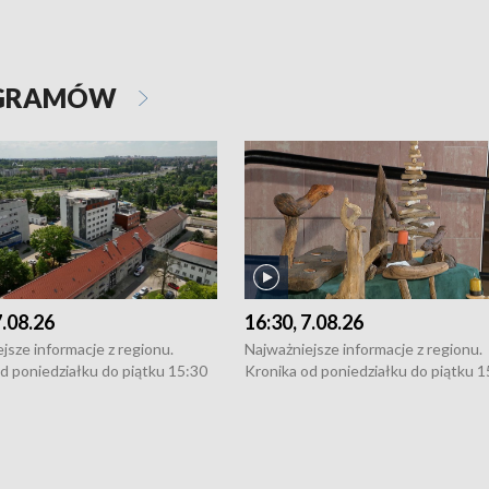
OGRAMÓW
7.08.26
16:30, 7.08.26
jsze informacje z regionu.
Najważniejsze informacje z regionu.
d poniedziałku do piątku 15:30
Kronika od poniedziałku do piątku 1
16:30 (+ rozmowa), 18:30, 21:30.
(flesz), 16:30 (+ rozmowa), 18:30, 21
y i święta 15:30 i 16:30
W weekendy i święta 15:30 i 16:30
8:30 i 21:30. Dziennikarze czekają
(flesz), 18:30 i 21:30. Dziennikarze c
a zgłoszenia: Szczecin - tel. 91-
na Państwa zgłoszenia: Szczecin - te
0, Koszalin - tel. 94-34-50-054,
4 8-10-400, Koszalin - tel. 94-34-50